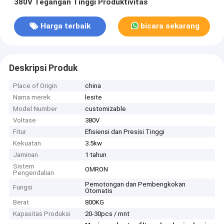
380V Tegangan Tinggi Produktivitas
Harga terbaik
bicara sekarang
Deskripsi Produk
Place of Origin
china
Nama merek
lesite
Model Number
customizable
Voltase
380V
Fitur
Efisiensi dan Presisi Tinggi
Kekuatan
3.5kw
Jaminan
1 tahun
Sistem
OMRON
Pengendalian
Pemotongan dan Pembengkokan
Fungsi
Otomatis
Berat
800KG
Kapasitas Produksi
20-30pcs / mnt