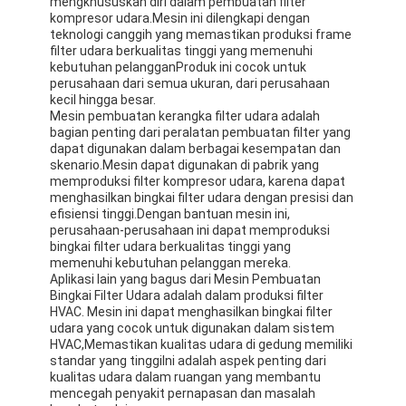
mengkhususkan diri dalam pembuatan filter
Filter Tas Hepa
kompresor udara.Mesin ini dilengkapi dengan
teknologi canggih yang memastikan produksi frame
filter udara berkualitas tinggi yang memenuhi
kebutuhan pelangganProduk ini cocok untuk
perusahaan dari semua ukuran, dari perusahaan
kecil hingga besar.
Mesin pembuatan kerangka filter udara adalah
bagian penting dari peralatan pembuatan filter yang
dapat digunakan dalam berbagai kesempatan dan
skenario.Mesin dapat digunakan di pabrik yang
memproduksi filter kompresor udara, karena dapat
menghasilkan bingkai filter udara dengan presisi dan
efisiensi tinggi.Dengan bantuan mesin ini,
perusahaan-perusahaan ini dapat memproduksi
bingkai filter udara berkualitas tinggi yang
memenuhi kebutuhan pelanggan mereka.
Aplikasi lain yang bagus dari Mesin Pembuatan
Bingkai Filter Udara adalah dalam produksi filter
HVAC. Mesin ini dapat menghasilkan bingkai filter
udara yang cocok untuk digunakan dalam sistem
HVAC,Memastikan kualitas udara di gedung memiliki
standar yang tinggiIni adalah aspek penting dari
kualitas udara dalam ruangan yang membantu
mencegah penyakit pernapasan dan masalah