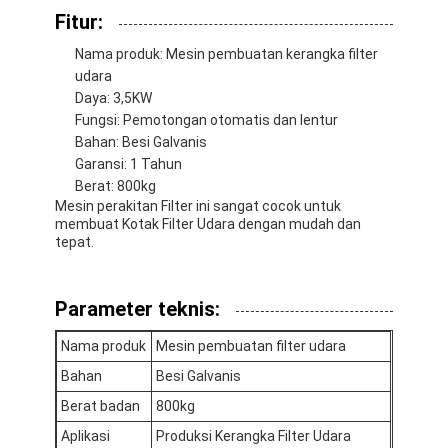
Fitur:
Tentang kami
Nama produk: Mesin pembuatan kerangka filter
Tur Pabrik
udara
Daya: 3,5KW
Kontrol Kualitas
Fungsi: Pemotongan otomatis dan lentur
Bahan: Besi Galvanis
Hubungi Kami
Garansi: 1 Tahun
Berat: 800kg
Berita
Mesin perakitan Filter ini sangat cocok untuk
membuat Kotak Filter Udara dengan mudah dan
bicara sekarang
tepat.
Parameter teknis:
Mesin Pembuat Filter Udara
Nama produk
Mesin pembuatan filter udara
Mesin Manufaktur Filter Udara
Bahan
Besi Galvanis
Berat badan
800kg
Mesin Pembuat Filter Saku
Aplikasi
Produksi Kerangka Filter Udara