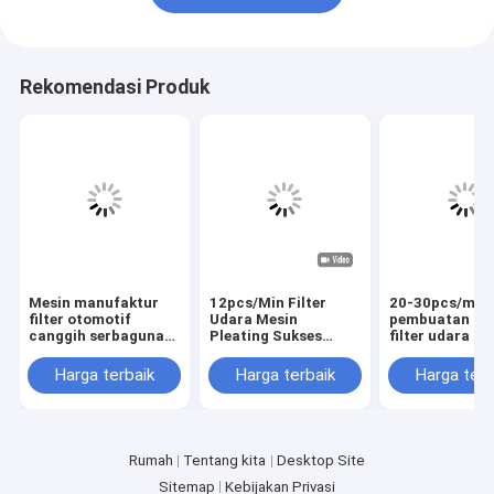
Rekomendasi Produk
Mesin manufaktur
12pcs/Min Filter
20-30pcs/min 
filter otomotif
Udara Mesin
pembuatan ke
canggih serbaguna
Pleating Sukses
filter udara un
yang dapat
Filter Udara Frame
permintaan pr
disesuaikan
Produksi
skala besar
Harga terbaik
Harga terbaik
Harga terb
Rumah
Tentang kita
Desktop Site
Sitemap
Kebijakan Privasi