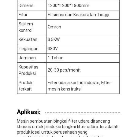
Mesin Memukau Otomatis
Dimensi
1200*1200*1800mm
Fitur
Efisiensi dan Keakuratan Tinggi
Mesin Memukau Semi Otomatis
Sistem
Omron
kontrol
Frame Welder
Kekuatan
3.5KW
Filter Hepa AC
Tegangan
380V
Filter Pembersih Udara
Jaminan
1 Tahun
Kapasitas
20-30 pcs/menit
Filter Tas Aluminium
Produksi
Produk
Filter udara kartrid industri, Filter
Filter Kantong Debu
terkait
mesin konstruksi
Mesin Lipat Origami
Aplikasi:
Mesin Jahitan Ultrasonik
Mesin pembuatan bingkai filter udara dirancang
Filter udara Mesin pembuatan kerangka
khusus untuk produksi bingkai filter udara. Ini adalah
produk ideal untuk perusahaan yang