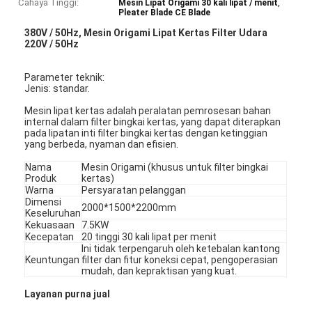
Cahaya Tinggi:
,
Mesin Lipat Origami 30 kali lipat / menit
Pleater Blade CE Blade
380V / 50Hz, Mesin Origami Lipat Kertas Filter Udara
220V / 50Hz
Parameter teknik:
Jenis: standar.
Mesin lipat kertas adalah peralatan pemrosesan bahan
internal dalam filter bingkai kertas, yang dapat diterapkan
pada lipatan inti filter bingkai kertas dengan ketinggian
yang berbeda, nyaman dan efisien.
Nama
Mesin Origami (khusus untuk filter bingkai
Produk
kertas)
Warna
Persyaratan pelanggan
Dimensi
2000*1500*2200mm
Keseluruhan
Kekuasaan
7.5KW
Kecepatan
20 tinggi 30 kali lipat per menit
Ini tidak terpengaruh oleh ketebalan kantong
Keuntungan
filter dan fitur koneksi cepat, pengoperasian
mudah, dan kepraktisan yang kuat.
Layanan purna jual