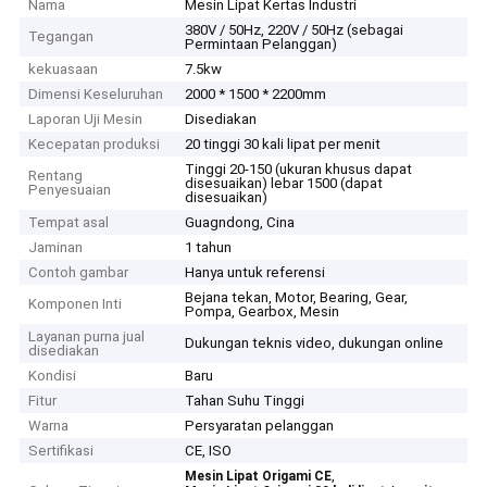
Nama
Mesin Lipat Kertas Industri
380V / 50Hz, 220V / 50Hz (sebagai
Tegangan
Permintaan Pelanggan)
kekuasaan
7.5kw
Dimensi Keseluruhan
2000 * 1500 * 2200mm
Laporan Uji Mesin
Disediakan
Kecepatan produksi
20 tinggi 30 kali lipat per menit
Tinggi 20-150 (ukuran khusus dapat
Rentang
disesuaikan) lebar 1500 (dapat
Penyesuaian
disesuaikan)
Tempat asal
Guagndong, Cina
Jaminan
1 tahun
Contoh gambar
Hanya untuk referensi
Bejana tekan, Motor, Bearing, Gear,
Komponen Inti
Pompa, Gearbox, Mesin
Layanan purna jual
Dukungan teknis video, dukungan online
disediakan
Kondisi
Baru
Fitur
Tahan Suhu Tinggi
Warna
Persyaratan pelanggan
Sertifikasi
CE, ISO
,
Mesin Lipat Origami CE