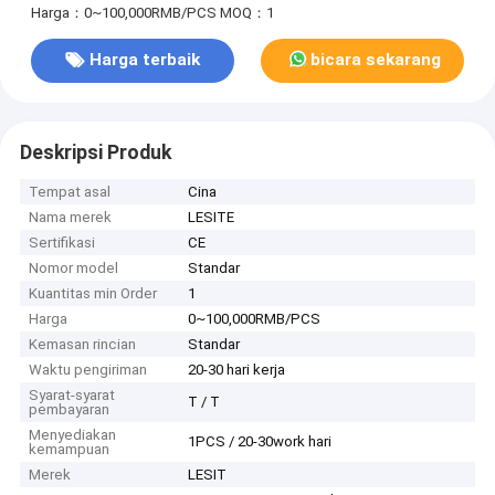
Harga：0~100,000RMB/PCS
MOQ：1
Harga terbaik
bicara sekarang
Deskripsi Produk
Tempat asal
Cina
Nama merek
LESITE
Sertifikasi
CE
Nomor model
Standar
Kuantitas min Order
1
Harga
0~100,000RMB/PCS
Kemasan rincian
Standar
Waktu pengiriman
20-30 hari kerja
Syarat-syarat
T / T
pembayaran
Menyediakan
1PCS / 20-30work hari
kemampuan
Merek
LESIT