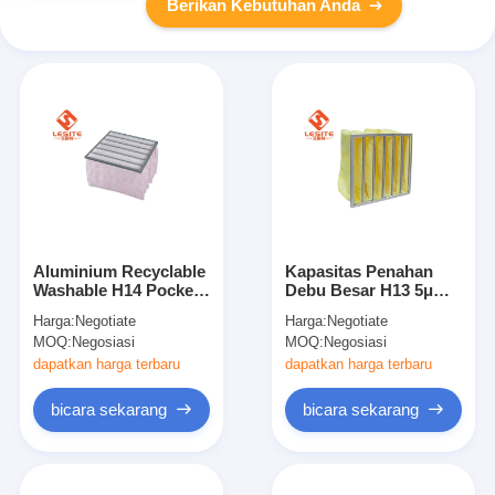
Berikan Kebutuhan Anda
Aluminium Recyclable
Kapasitas Penahan
Washable H14 Pocket
Debu Besar H13 5μM
Bag Filter Udara
Filter Tas Aluminium
Harga:
Negotiate
Harga:
Negotiate
Warna Pink
Kuning
MOQ:
Negosiasi
MOQ:
Negosiasi
dapatkan harga terbaru
dapatkan harga terbaru
bicara sekarang
bicara sekarang