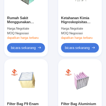
Tentang kami
Tur Pabrik
Rumah Sakit
Ketahanan Kimia
Menggunakan
Higroskopisitas
Kontrol Kualitas
Aluminium Alloy
Rendah H11
Harga:
Negotiate
Harga:
Negotiate
Frame Fiberglass F8
Aluminium Bag Filter
MOQ:
Negosiasi
MOQ:
Negosiasi
Bag Filter Untuk AC
Hubungi Kami
dapatkan harga terbaru
dapatkan harga terbaru
Berita
bicara sekarang
bicara sekarang
bicara sekarang
Mesin Pembuat Filter Udara
Mesin Manufaktur Filter Udara
Mesin Pembuat Filter Saku
Filter Bag F9 Enam
Filter Bag Aluminium