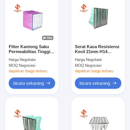
Filter Kantong Saku
Serat Kaca Resistensi
Permeabilitas Tinggi
Kecil 21mm H14
99,97% Umur Kerja
Aluminium Bag Filter,
Harga:
Negotiate
Harga:
Negotiate
yang Panjang
Pocket Air Filter
MOQ:
Negosiasi
MOQ:
Negosiasi
dapatkan harga terbaru
dapatkan harga terbaru
bicara sekarang
bicara sekarang
Rumah
Produk
Video