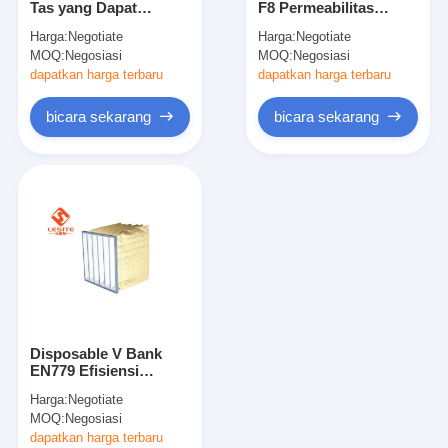
Tas yang Dapat
F8 Permeabilitas
Mesin Memukau Otomatis
Digunakan Kembali,
Udara Yang Baik
Harga:
Negotiate
Harga:
Negotiate
Filter Udara 0,1 Mikron
Untuk Ruang Non
MOQ:
Mesin Memukau Semi Otomatis
Negosiasi
MOQ:
Negosiasi
Untuk Sistem Kondisi
Debu
Udara
dapatkan harga terbaru
dapatkan harga terbaru
Frame Welder
bicara sekarang
bicara sekarang
Filter Hepa AC
Filter Pembersih Udara
Filter Tas Aluminium
Filter Kantong Debu
Mesin Lipat Origami
Disposable V Bank
Mesin Jahitan Ultrasonik
EN779 Efisiensi
Medium Filter Serat
Harga:
Negotiate
Sintetis
Filter udara Mesin pembuatan kerangka
MOQ:
Negosiasi
dapatkan harga terbaru