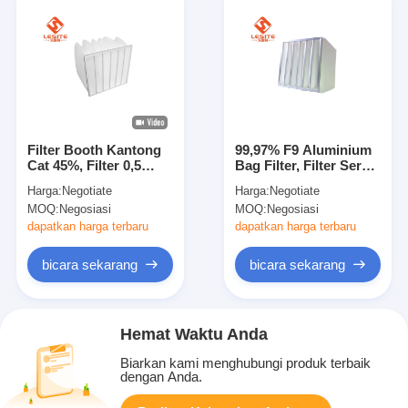
Filter Booth Kantong
99,97% F9 Aluminium
Cat 45%, Filter 0,5
Bag Filter, Filter Serat
Mikron Koleksi Debu
Sintetis Untuk AC
Harga:
Negotiate
Harga:
Negotiate
Besar Large
MOQ:
Negosiasi
MOQ:
Negosiasi
dapatkan harga terbaru
dapatkan harga terbaru
bicara sekarang
bicara sekarang
Hemat Waktu Anda
Biarkan kami menghubungi produk terbaik
dengan Anda.