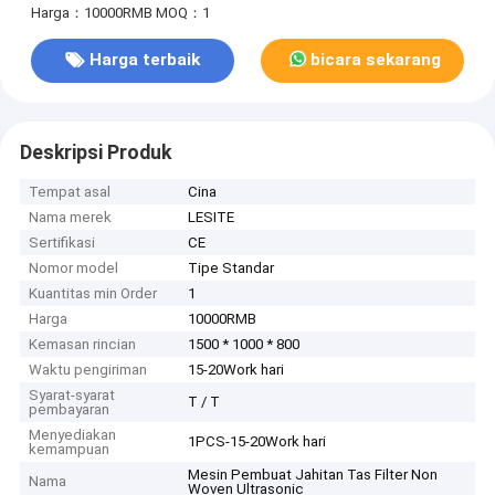
Harga：10000RMB
MOQ：1
Harga terbaik
bicara sekarang
Deskripsi Produk
Tempat asal
Cina
Nama merek
LESITE
Sertifikasi
CE
Nomor model
Tipe Standar
Kuantitas min Order
1
Harga
10000RMB
Kemasan rincian
1500 * 1000 * 800
Waktu pengiriman
15-20Work hari
Syarat-syarat
T / T
pembayaran
Menyediakan
1PCS-15-20Work hari
kemampuan
Mesin Pembuat Jahitan Tas Filter Non
Nama
Woven Ultrasonic