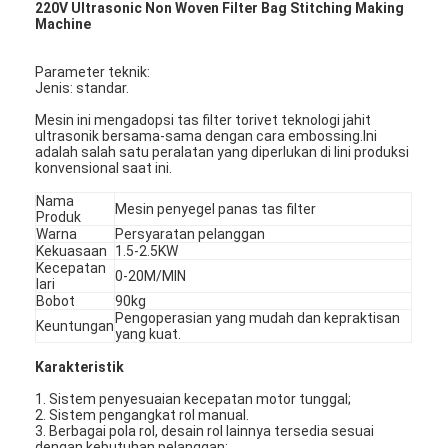
220V Ultrasonic Non Woven Filter Bag Stitching Making
Machine
Parameter teknik:
Jenis: standar.
Mesin ini mengadopsi tas filter torivet teknologi jahit
ultrasonik bersama-sama dengan cara embossing.Ini
adalah salah satu peralatan yang diperlukan di lini produksi
konvensional saat ini.
Nama
Mesin penyegel panas tas filter
Produk
Warna
Persyaratan pelanggan
Kekuasaan
1.5-2.5KW
Kecepatan
0-20M/MIN
lari
Bobot
90kg
Pengoperasian yang mudah dan kepraktisan
Keuntungan
yang kuat.
Karakteristik
1. Sistem penyesuaian kecepatan motor tunggal;
2. Sistem pengangkat rol manual.
3. Berbagai pola rol, desain rol lainnya tersedia sesuai
dengan kebutuhan pelanggan;