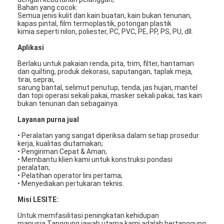
Bahan yang cocok:
Semua jenis kulit dan kain buatan, kain bukan tenunan,
kapas pintal, film termoplastik, potongan plastik
kimia.seperti nilon, poliester, PC, PVC, PE, PP, PS, PU, ​​dll.
Aplikasi
Berlaku untuk pakaian renda, pita, trim, filter, hantaman
dan quilting, produk dekorasi, saputangan, taplak meja,
tirai, seprai,
sarung bantal, selimut penutup, tenda, jas hujan, mantel
dan topi operasi sekali pakai, masker sekali pakai, tas kain
bukan tenunan dan sebagainya.
Layanan purna jual
• Peralatan yang sangat diperiksa dalam setiap prosedur
kerja, kualitas diutamakan;
• Pengiriman Cepat & Aman;
• Membantu klien kami untuk konstruksi pondasi
Rumah
peralatan;
• Pelatihan operator lini pertama;
• Menyediakan pertukaran teknis.
Produk
Misi LESITE:
Video
Untuk memfasilitasi peningkatan kehidupan
manusia.Tanggung jawab utama kami adalah bertanggung