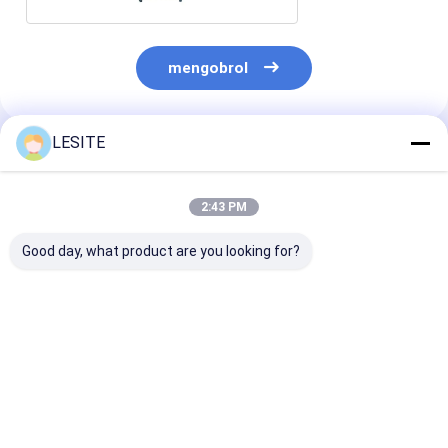
mengobrol
LESITE
Rekomendasi Produk
2:43 PM
Good day, what product are you looking for?
220V filter
Mesin Jahitan
2.5KW Ultraso
aluminium profil
Ultrasonik 20M / MIN
Non Woven Sea
eksternal bingkai
Machine
kode sudut plug-in
mesin pemotong
Harga terbaik
Harga terbaik
Harga terb
otomatis