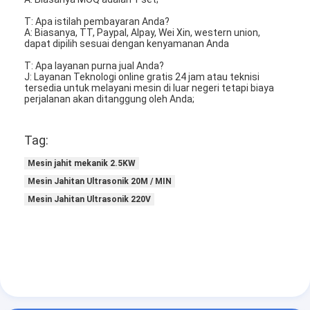
Mesin Memukau Otomatis
T: Apa istilah pembayaran Anda?
A: Biasanya, TT, Paypal, Alpay, Wei Xin, western union,
Mesin Memukau Semi Otomatis
dapat dipilih sesuai dengan kenyamanan Anda
T: Apa layanan purna jual Anda?
Frame Welder
J: Layanan Teknologi online gratis 24 jam atau teknisi
tersedia untuk melayani mesin di luar negeri tetapi biaya
perjalanan akan ditanggung oleh Anda;
Filter Hepa AC
Filter Pembersih Udara
Tag:
Filter Tas Aluminium
Mesin jahit mekanik 2.5KW
Mesin Jahitan Ultrasonik 20M / MIN
Filter Kantong Debu
Mesin Jahitan Ultrasonik 220V
Mesin Lipat Origami
Mesin Jahitan Ultrasonik
Filter udara Mesin pembuatan kerangka