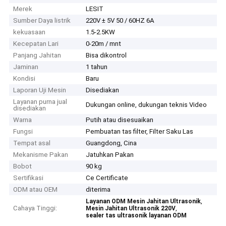
Merek
LESIT
Sumber Daya listrik
220V ± 5V 50 / 60HZ 6A
kekuasaan
1.5-2.5KW
Kecepatan Lari
0-20m / mnt
Panjang Jahitan
Bisa dikontrol
Jaminan
1 tahun
Kondisi
Baru
Laporan Uji Mesin
Disediakan
Layanan purna jual
Dukungan online, dukungan teknis Video
disediakan
Warna
Putih atau disesuaikan
Fungsi
Pembuatan tas filter, Filter Saku Las
Tempat asal
Guangdong, Cina
Mekanisme Pakan
Jatuhkan Pakan
Bobot
90 kg
Sertifikasi
Ce Certificate
ODM atau OEM
diterima
,
Layanan ODM Mesin Jahitan Ultrasonik
Cahaya Tinggi:
,
Mesin Jahitan Ultrasonik 220V
sealer tas ultrasonik layanan ODM