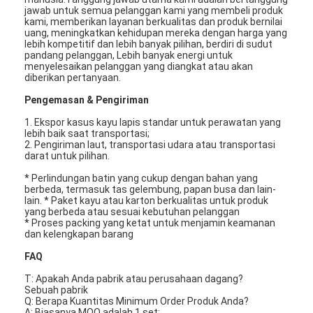
jawab untuk semua pelanggan kami yang membeli produk
Tentang kami
kami, memberikan layanan berkualitas dan produk bernilai
uang, meningkatkan kehidupan mereka dengan harga yang
Tur Pabrik
lebih kompetitif dan lebih banyak pilihan, berdiri di sudut
pandang pelanggan, Lebih banyak energi untuk
menyelesaikan pelanggan yang diangkat atau akan
Kontrol Kualitas
diberikan pertanyaan.
Pengemasan & Pengiriman
Hubungi Kami
1. Ekspor kasus kayu lapis standar untuk perawatan yang
lebih baik saat transportasi;
Berita
2. Pengiriman laut, transportasi udara atau transportasi
darat untuk pilihan.
bicara sekarang
* Perlindungan batin yang cukup dengan bahan yang
berbeda, termasuk tas gelembung, papan busa dan lain-
lain. * Paket kayu atau karton berkualitas untuk produk
yang berbeda atau sesuai kebutuhan pelanggan
* Proses packing yang ketat untuk menjamin keamanan
Mesin Pembuat Filter Udara
dan kelengkapan barang
FAQ
Mesin Manufaktur Filter Udara
T: Apakah Anda pabrik atau perusahaan dagang?
Sebuah pabrik
Mesin Pembuat Filter Saku
Q: Berapa Kuantitas Minimum Order Produk Anda?
A: Biasanya MOQ adalah 1 set;