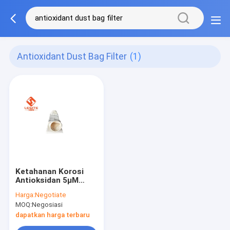
Antioxidant Dust Bag Filter
(1)
Ketahanan Korosi
Antioksidan 5µM
Dust Bag Filter, Bag
Harga:
Negotiate
Filter Dust Collector
MOQ:
Negosiasi
dapatkan harga terbaru