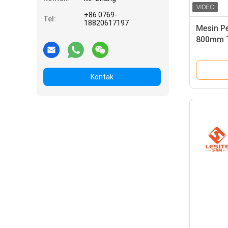
+86 0769-
Tel:
18820617197
Mesin P
800mm T
Kontak