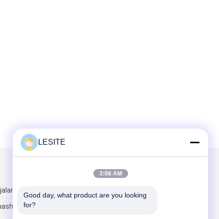
LESITE
Kirimkan Kami
3:06 AM
jalan Shuixi,
Good day, what product are you looking 
for?
hashan, Kota