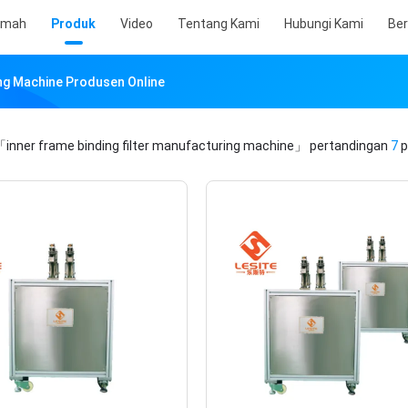
umah
Produk
Video
Tentang Kami
Hubungi Kami
Ber
ing Machine Produsen Online
inner frame binding filter manufacturing machine」
pertandingan
7
p