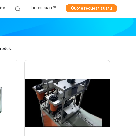
Indonesian
ita
Quote request suatu
roduk.