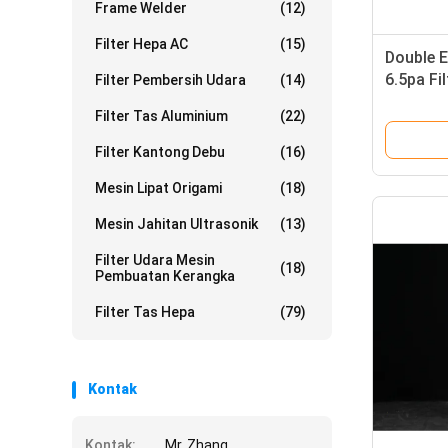
Frame Welder
(12)
Filter Hepa AC
(15)
Double E
6.5pa Fi
Filter Pembersih Udara
(14)
Machine
Filter Tas Aluminium
(22)
Filter Kantong Debu
(16)
Mesin Lipat Origami
(18)
Mesin Jahitan Ultrasonik
(13)
Filter Udara Mesin
(18)
Pembuatan Kerangka
Filter Tas Hepa
(79)
Kontak
Kontak:
Mr. Zhang