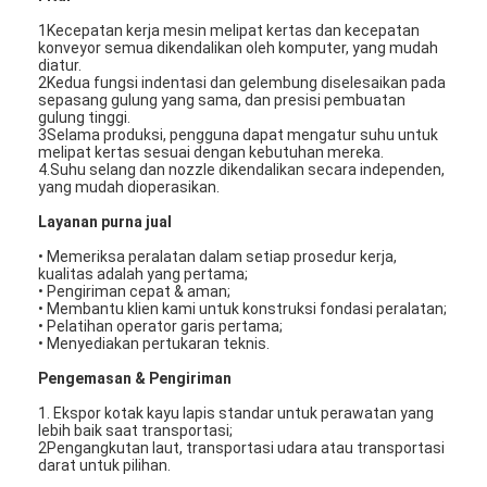
1Kecepatan kerja mesin melipat kertas dan kecepatan
konveyor semua dikendalikan oleh komputer, yang mudah
diatur.
2Kedua fungsi indentasi dan gelembung diselesaikan pada
sepasang gulung yang sama, dan presisi pembuatan
gulung tinggi.
3Selama produksi, pengguna dapat mengatur suhu untuk
melipat kertas sesuai dengan kebutuhan mereka.
4.Suhu selang dan nozzle dikendalikan secara independen,
yang mudah dioperasikan.
Layanan purna jual
• Memeriksa peralatan dalam setiap prosedur kerja,
kualitas adalah yang pertama;
• Pengiriman cepat & aman;
• Membantu klien kami untuk konstruksi fondasi peralatan;
• Pelatihan operator garis pertama;
• Menyediakan pertukaran teknis.
Rumah
Pengemasan & Pengiriman
Produk
1. Ekspor kotak kayu lapis standar untuk perawatan yang
lebih baik saat transportasi;
2Pengangkutan laut, transportasi udara atau transportasi
Video
darat untuk pilihan.