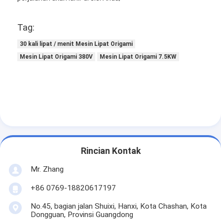
Mesin Memukau Otomatis
Tag:
Mesin Memukau Semi Otomatis
30 kali lipat / menit Mesin Lipat Origami
Frame Welder
Mesin Lipat Origami 380V
Mesin Lipat Origami 7.5KW
Filter Hepa AC
Filter Pembersih Udara
Filter Tas Aluminium
Filter Kantong Debu
Rincian Kontak
Mesin Lipat Origami
Mr. Zhang
Mesin Jahitan Ultrasonik
+86 0769-18820617197
Filter udara Mesin pembuatan kerangka
No.45, bagian jalan Shuixi, Hanxi, Kota Chashan, Kota
Dongguan, Provinsi Guangdong