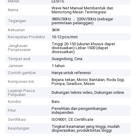
Merek
LESITE
Wave Net Manual Membentuk dan
Nama
Memotong Mesin Terintegrasi
380V/50Hz ， 220V/50Hz (sebagai
Tegangan
permintaan pelanggan)
Kekuatan
3KW
Kecepatan Produksi
10-12 pcs/mnt
Tinggi 20-150 (ukuran khusus dapat
Jangkauan
disesuaikan) Lebar 1500 (dapat
Penyesuaian
disesuaikan)
Tempat asal
Guagndong, Cina
Jaminan
1 tahun
Contoh gambar
Hanya untuk referensi
Bejana tekan, Motor, Bantalan, Roda Gigi,
Komponen Inti
Pompa, Gearbox, Mesin
Layanan Pasca
Dukungan teknis video, Dukungan online
Penjualan
Kondisi
Baru
Penelitian dan pengembangan
Fitur
independen
Sertifikasi
ISO9001, CE Certificate
Tingkat keamanan yang tinggi, mudah
Keuntungan
dioperasikan, produktivitas tinggi