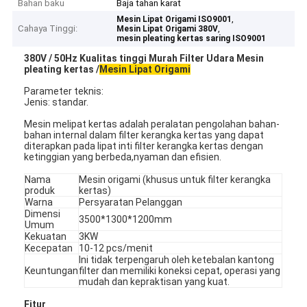
Bahan baku
Baja tahan karat
,
Mesin Lipat Origami ISO9001
Cahaya Tinggi:
,
Mesin Lipat Origami 380V
mesin pleating kertas saring ISO9001
380V / 50Hz Kualitas tinggi Murah Filter Udara Mesin
pleating kertas /
Mesin Lipat Origami
Parameter teknis:
Jenis: standar.
Mesin melipat kertas adalah peralatan pengolahan bahan-
bahan internal dalam filter kerangka kertas yang dapat
diterapkan pada lipat inti filter kerangka kertas dengan
ketinggian yang berbeda,nyaman dan efisien.
Nama
Mesin origami (khusus untuk filter kerangka
produk
kertas)
Warna
Persyaratan Pelanggan
Dimensi
3500*1300*1200mm
Umum
Kekuatan
3KW
Kecepatan
10-12 pcs/menit
Ini tidak terpengaruh oleh ketebalan kantong
Keuntungan
filter dan memiliki koneksi cepat, operasi yang
mudah dan kepraktisan yang kuat.
Fitur