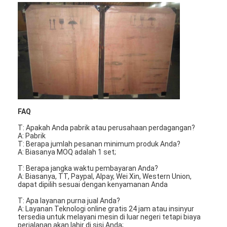
Tentang kami
Tur Pabrik
Kontrol Kualitas
Hubungi Kami
Berita
FAQ
bicara sekarang
T: Apakah Anda pabrik atau perusahaan perdagangan?
A: Pabrik
T: Berapa jumlah pesanan minimum produk Anda?
A: Biasanya MOQ adalah 1 set;
Mesin Pembuat Filter Udara
T: Berapa jangka waktu pembayaran Anda?
A: Biasanya, TT, Paypal, Alpay, Wei Xin, Western Union,
dapat dipilih sesuai dengan kenyamanan Anda
Mesin Manufaktur Filter Udara
T: Apa layanan purna jual Anda?
A: Layanan Teknologi online gratis 24 jam atau insinyur
Mesin Pembuat Filter Saku
tersedia untuk melayani mesin di luar negeri tetapi biaya
perjalanan akan lahir di sisi Anda;