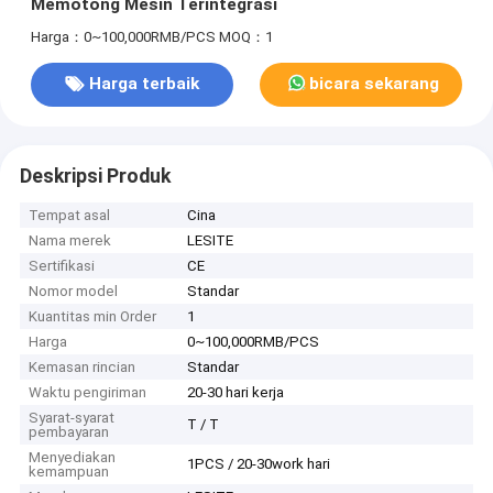
Memotong Mesin Terintegrasi
Harga：0~100,000RMB/PCS
MOQ：1
Harga terbaik
bicara sekarang
Deskripsi Produk
Tempat asal
Cina
Nama merek
LESITE
Sertifikasi
CE
Nomor model
Standar
Kuantitas min Order
1
Harga
0~100,000RMB/PCS
Kemasan rincian
Standar
Waktu pengiriman
20-30 hari kerja
Syarat-syarat
T / T
pembayaran
Menyediakan
1PCS / 20-30work hari
kemampuan