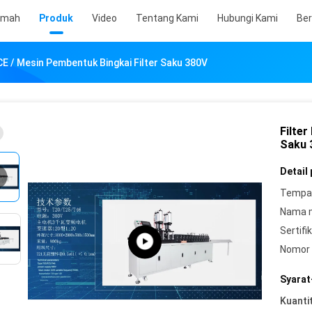
umah
Produk
Video
Tentang Kami
Hubungi Kami
Ber
 CE / Mesin Pembentuk Bingkai Filter Saku 380V
Filter
Saku 
Detail
Tempat
Nama 
Sertifik
Nomor 
Syarat
Kuanti