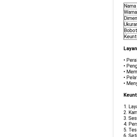
Nama 
Warna
Dimen
Ukura
Bobo
Keunt
Layan
• Pera
• Pen
• Memb
• Pela
• Meny
Keunt
1. La
2. Ka
3. Se
4. Per
5. Tes
6. Set