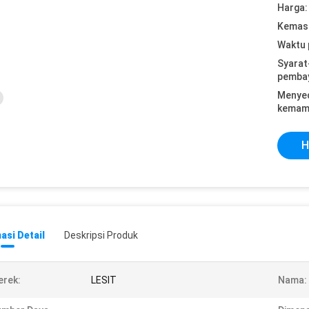
Harga:
Kemasa
Waktu 
Syarat
pemba
Menye
kemam
H
asi Detail
Deskripsi Produk
rek:
LESIT
Nama: