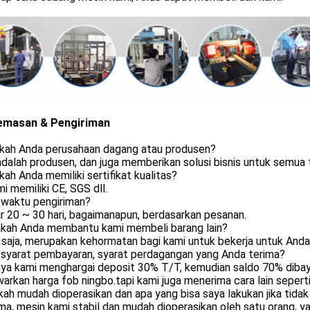
emasan & Pengiriman
akah Anda perusahaan dagang atau produsen?
adalah produsen, dan juga memberikan solusi bisnis untuk semu
kah Anda memiliki sertifikat kualitas?
mi memiliki CE, SGS dll.
 waktu pengiriman?
r 20 ~ 30 hari, bagaimanapun, berdasarkan pesanan.
sakah Anda membantu kami membeli barang lain?
saja, merupakan kehormatan bagi kami untuk bekerja untuk Anda,
a syarat pembayaran, syarat perdagangan yang Anda terima?
nya kami menghargai deposit 30% T/T, kemudian saldo 70% dibay
rkan harga fob ningbo.tapi kami juga menerima cara lain seperti
kah mudah dioperasikan dan apa yang bisa saya lakukan jika tidak
a, mesin kami stabil dan mudah dioperasikan oleh satu orang, 