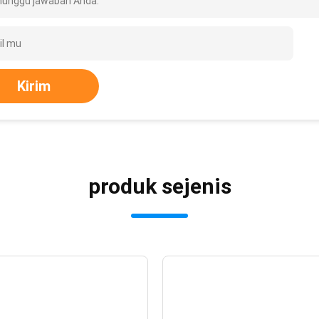
unggu jawaban Anda.
Kirim
produk sejenis