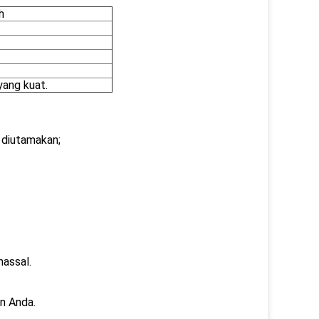
h
ang kuat.
s diutamakan;
assal.
an Anda.