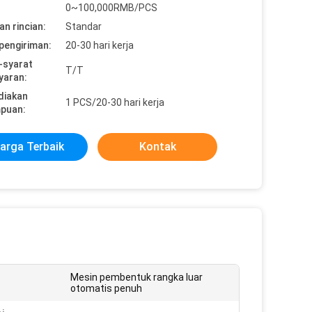
0~100,000RMB/PCS
n rincian:
Standar
pengiriman:
20-30 hari kerja
-syarat
T/T
yaran:
diakan
1 PCS/20-30 hari kerja
puan:
arga Terbaik
Kontak
Mesin pembentuk rangka luar
otomatis penuh