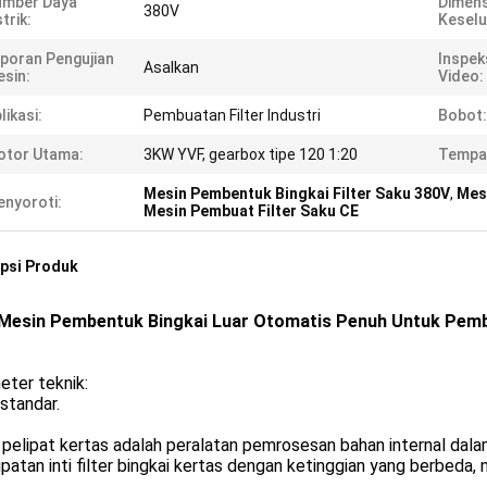
umber Daya
Dimens
380V
strik:
Keselu
poran Pengujian
Inspek
Asalkan
sin:
Video:
likasi:
Pembuatan Filter Industri
Bobot:
otor Utama:
3KW YVF, gearbox tipe 120 1:20
Tempat
Mesin Pembentuk Bingkai Filter Saku 380V
,
Mesi
nyoroti:
Mesin Pembuat Filter Saku CE
psi Produk
Mesin Pembentuk Bingkai Luar Otomatis Penuh Untuk Pemb
eter teknik:
 standar.
pelipat kertas adalah peralatan pemrosesan bahan internal dalam
ipatan inti filter bingkai kertas dengan ketinggian yang berbeda, 