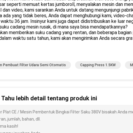
asar seperti memuat kertas jumboroll, menyalakan mesin dan me
 dan video, kami sarankan Anda untuk datang mengunjungi pabrik 
ka ada yang tidak beres, Anda dapat menghubungi kami, video-ch
waktu 36 jam. Insinyur kami juga dapat didistribusikan ke luar ne
a suku cadang mesin rusak, di mana saya bisa mendapatkannya?
kan memberikan suku cadang yang rentan, dan beberapa bagian pen
dalam waktu satu tahun, kami akan mengirimkan Anda secara grat
n Pembuat Filter Udara Semi Otomatis
Capping Press 1.5KW
M
n Tahu lebih detail tentang produk ini
ter Plat CE / Mesin Pembentuk Bingkai Filter Saku 380V bisakah Anda me
an, jumlah, bahan, dll.
ima kasih!