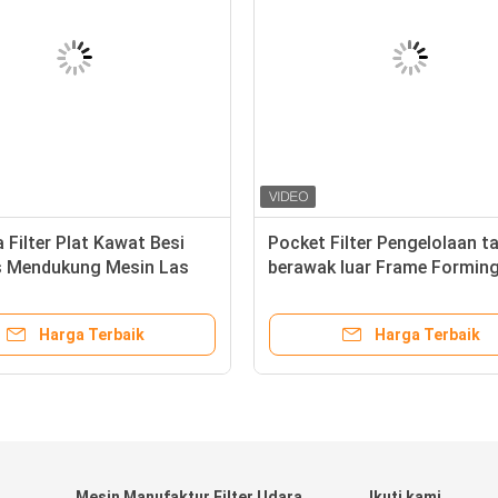
 Filter Plat Kawat Besi
Pocket Filter Pengelolaan t
s Mendukung Mesin Las
berawak luar Frame Formin
Machine 380vV 4.7KW
Harga Terbaik
Harga Terbaik
Mesin Manufaktur Filter Udara
Ikuti kami