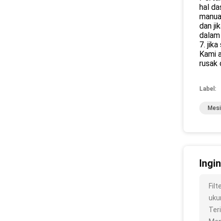
hal d
manual
dan ji
dalam 
7. jik
Kami a
rusak 
Label:
Mesi
Ingi
Fil
ukur
Ter