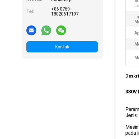
S
Li
+86 0769-
Tel:
18820617197
La
Me
Ap
M
Kontak
Me
Deskri
380V 
Param
Jenis:
Mesin 
pada l