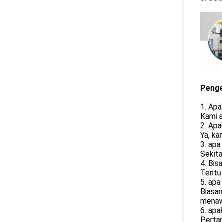
Peng
1. Ap
Kami 
2. Apa
Ya, ka
3. apa
Sekita
4. Bi
Tentu 
5. ap
Biasa
menawa
6. apa
Pertam