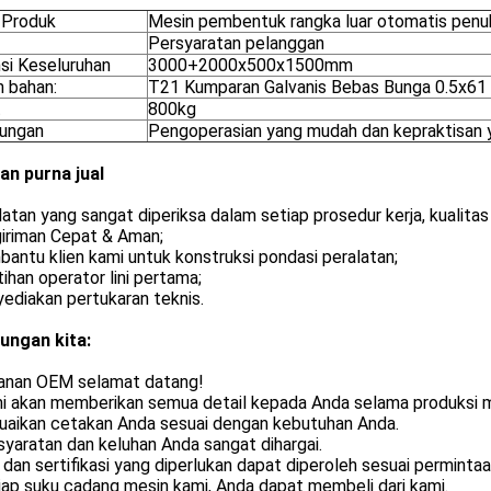
Produk
Mesin pembentuk rangka luar otomatis penu
Persyaratan pelanggan
si Keseluruhan
3000+2000x500x1500mm
n bahan:
T21 Kumparan Galvanis Bebas Bunga 0.5x61
t
800kg
ungan
Pengoperasian yang mudah dan kepraktisan y
an purna jual
latan yang sangat diperiksa dalam setiap prosedur kerja, kualita
giriman Cepat & Aman;
antu klien kami untuk konstruksi pondasi peralatan;
tihan operator lini pertama;
ediakan pertukaran teknis.
ungan kita:
yanan OEM selamat datang!
mi akan memberikan semua detail kepada Anda selama produksi m
suaikan cetakan Anda sesuai dengan kebutuhan Anda.
syaratan dan keluhan Anda sangat dihargai.
 dan sertifikasi yang diperlukan dapat diperoleh sesuai perminta
iap suku cadang mesin kami, Anda dapat membeli dari kami.