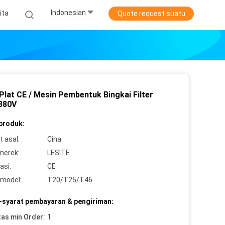
Indonesian
ita
Quote request suatu
 Plat CE / Mesin Pembentuk Bingkai Filter
380V
 produk:
 asal:
Cina
merek:
LESITE
asi:
CE
model:
T20/T25/T46
-syarat pembayaran & pengiriman:
tas min Order:
1