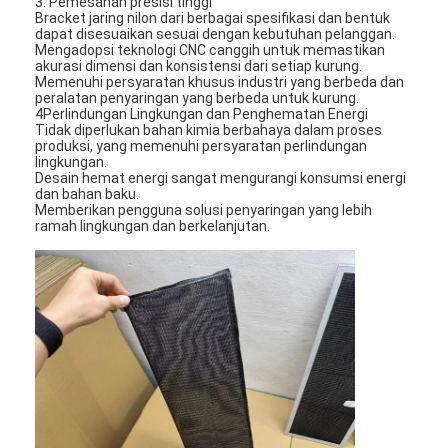
3. Pemesanan presisi tinggi
Mesin Memukau Otomatis
Bracket jaring nilon dari berbagai spesifikasi dan bentuk
dapat disesuaikan sesuai dengan kebutuhan pelanggan.
Mengadopsi teknologi CNC canggih untuk memastikan
Mesin Memukau Semi Otomatis
akurasi dimensi dan konsistensi dari setiap kurung.
Memenuhi persyaratan khusus industri yang berbeda dan
peralatan penyaringan yang berbeda untuk kurung.
Frame Welder
4Perlindungan Lingkungan dan Penghematan Energi
Tidak diperlukan bahan kimia berbahaya dalam proses
Filter Hepa AC
produksi, yang memenuhi persyaratan perlindungan
lingkungan.
Desain hemat energi sangat mengurangi konsumsi energi
Filter Pembersih Udara
dan bahan baku.
Memberikan pengguna solusi penyaringan yang lebih
ramah lingkungan dan berkelanjutan.
Filter Tas Aluminium
Filter Kantong Debu
Mesin Lipat Origami
Mesin Jahitan Ultrasonik
Filter udara Mesin pembuatan kerangka