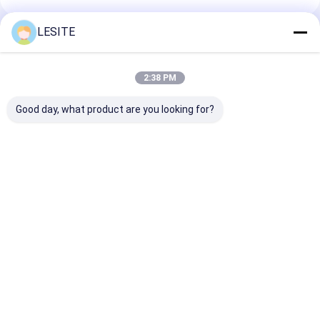
LESITE
Rekomendasi Produk
2:38 PM
Good day, what product are you looking for?
High Precision
Efisiensi tinggi dan
High Precision
Customization Nylon
presisi tinggi Nylon
Mesh Filter In
Mesh Filter Inner
Mesh Filter Inner
Support Fram
Support Frame
Support Frame
Forming Mach
Forming Machine
Forming Machine
Operasi seder
Harga terbaik
Harga terbaik
Harga terb
(Mesin Membentuk
Kerangka Dukungan
Dalam)
Rumah
Tentang kita
Desktop Site
Sitemap
Kebijakan Privasi
Kualitas
Mesin Pembuat Filter Udara
Pabrik cina.Copyright © 2026