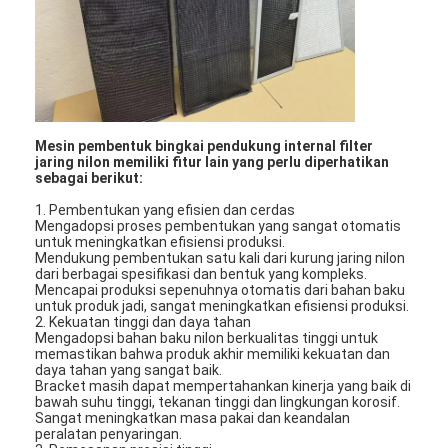
Tentang kami
Tur Pabrik
Kontrol Kualitas
Mesin pembentuk bingkai pendukung internal filter
Hubungi Kami
jaring nilon memiliki fitur lain yang perlu diperhatikan
sebagai berikut:
Berita
1. Pembentukan yang efisien dan cerdas
Mengadopsi proses pembentukan yang sangat otomatis
bicara sekarang
untuk meningkatkan efisiensi produksi.
Mendukung pembentukan satu kali dari kurung jaring nilon
dari berbagai spesifikasi dan bentuk yang kompleks.
Mencapai produksi sepenuhnya otomatis dari bahan baku
untuk produk jadi, sangat meningkatkan efisiensi produksi.
2. Kekuatan tinggi dan daya tahan
Mesin Pembuat Filter Udara
Mengadopsi bahan baku nilon berkualitas tinggi untuk
memastikan bahwa produk akhir memiliki kekuatan dan
daya tahan yang sangat baik.
Mesin Manufaktur Filter Udara
Bracket masih dapat mempertahankan kinerja yang baik di
bawah suhu tinggi, tekanan tinggi dan lingkungan korosif.
Mesin Pembuat Filter Saku
Sangat meningkatkan masa pakai dan keandalan
peralatan penyaringan.