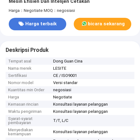
Mesin Efisien Dan Intelijen Cetakan
Harga：Negotiate
MOQ：negosiasi
Harga terbaik
bicara sekarang
Deskripsi Produk
Tempat asal
Dong Guan Cina
Nama merek
LESITE
Sertifikasi
CE / ISO9001
Nomor model
Versi standar
Kuantitas min Order
negosiasi
Harga
Negotiate
Kemasan rincian
Konsultasi layanan pelanggan
Waktu pengiriman
Konsultasi layanan pelanggan
Syarat-syarat
T/T, L/C
pembayaran
Menyediakan
Konsultasi layanan pelanggan
kemampuan