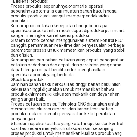
1Efisiensi produksi:
Tentang kami
Proses produksi sepenuhnya otomatis: operasi
sepenuhnya otomatis dari muatan bahan baku hingga
produksi produk jadi, sangat memperpendek siklus
Tur Pabrik
produksi.
Kemampuan cetakan kecepatan tinggi: beberapa
spesifikasi bracket nilon mesh dapat diproduksi per menit,
Kontrol Kualitas
sangat meningkatkan efisiensi produksi.
Sistem kontrol cerdas: menggunakan sistem kontrol PLC
canggih, pemantauan real-time dan penyesuaian berbagai
Hubungi Kami
parameter proses untuk memastikan produksi yang stabil
dan efisien.
Berita
Kemampuan perubahan cetakan yang cepat: penggantian
cetakan sederhana dan cepat, dan peralatan yang sama
dapat dengan cepat beralih untuk menghasilkan
bicara sekarang
spesifikasi produk yang berbeda.
2Kualitas produk:
Jaminan bahan baku berkualitas tinggi: bahan baku nilon
kekuatan tinggi digunakan untuk memastikan bahwa
produk akhir memiliki kekuatan mekanik dan daya tahan
yang sangat baik.
Mesin Pembuat Filter Udara
Proses cetakan presisi: Teknologi CNC digunakan untuk
memastikan akurasi dimensi dan konsistensi setiap
Mesin Manufaktur Filter Udara
produk untuk memenuhi persyaratan ketat peralatan
penyaringan.
Standar inspeksi kualitas yang ketat: inspeksi dan kontrol
Mesin Pembuat Filter Saku
kualitas secara menyeluruh dilaksanakan sepanjang
proses produksi untuk memastikan kualitas produk yang