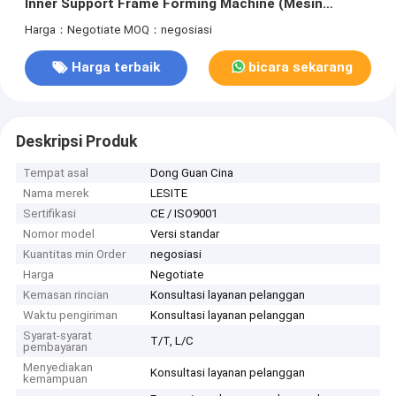
Inner Support Frame Forming Machine (Mesin
Membentuk Kerangka Dukungan Dalam)
Harga：Negotiate
MOQ：negosiasi
Harga terbaik
bicara sekarang
Deskripsi Produk
Tempat asal
Dong Guan Cina
Nama merek
LESITE
Sertifikasi
CE / ISO9001
Nomor model
Versi standar
Kuantitas min Order
negosiasi
Harga
Negotiate
Kemasan rincian
Konsultasi layanan pelanggan
Waktu pengiriman
Konsultasi layanan pelanggan
Syarat-syarat
T/T, L/C
pembayaran
Menyediakan
Konsultasi layanan pelanggan
kemampuan