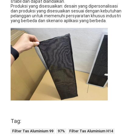
stabil dan dapat diandalkan.
Mesin Memukau Otomatis
Produksi yang disesuaikan: desain yang dipersonalisasi
dan produksi yang disesuaikan sesuai dengan kebutuhan
pelanggan untuk memenuhi persyaratan khusus industri
Mesin Memukau Semi Otomatis
yang berbeda dan skenario aplikasi yang berbeda.
Frame Welder
Filter Hepa AC
Filter Pembersih Udara
Filter Tas Aluminium
Filter Kantong Debu
Mesin Lipat Origami
Mesin Jahitan Ultrasonik
Tag:
Filter udara Mesin pembuatan kerangka
Filter Tas Aluminium 99
97%
Filter Tas Aluminium H14