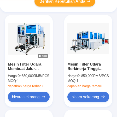
Berikan Kebutuhan Anda
Mesin Filter Udara
Mesin Filter Udara
Membuat Jalur
Berkinerja Tinggi
perakitan otomatis
Solusi Jalur Produksi
Harga:
0~850,000RMB/PCS
Harga:
0~850,000RMB/PCS
dengan sistem kontrol
Lengkap
MOQ:
1
MOQ:
1
Omron untuk
kecepatan tinggi dan
dapatkan harga terbaru
dapatkan harga terbaru
operasi tanpa awak
bicara sekarang
bicara sekarang