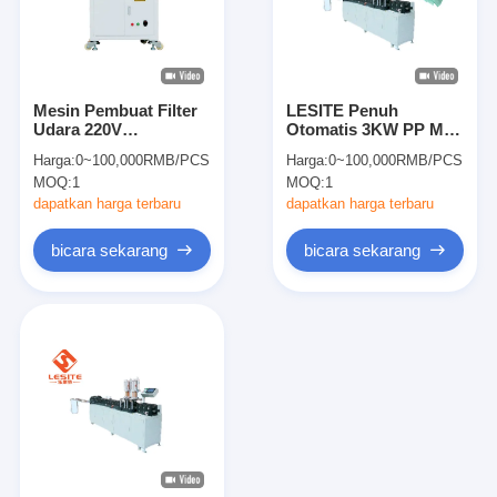
Mesin Pembuat Filter
LESITE Penuh
Udara 220V
Otomatis 3KW PP Melt
Perlawanan Rendah
Blown Filter Machine
Harga:
0~100,000RMB/PCS
Harga:
0~100,000RMB/PCS
Industri, Mesin Nailer
Untuk Bingkai Luar
MOQ:
1
MOQ:
1
Otomatis
dapatkan harga terbaru
dapatkan harga terbaru
bicara sekarang
bicara sekarang