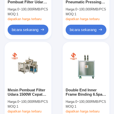
Pembuat Filter Udara
Pneumatic Pressing
Mesin Memukau Otomatis
0.9KW, Mesin
Machine Didorong
Harga:
0~100,000RMB/PCS
Harga:
0~100,000RMB/PCS
Aluminium Rivet
Silinder Udara Air
MOQ:
Mesin Memukau Semi Otomatis
1
MOQ:
1
dapatkan harga terbaru
dapatkan harga terbaru
Frame Welder
bicara sekarang
bicara sekarang
Filter Hepa AC
Filter Pembersih Udara
Filter Tas Aluminium
Filter Kantong Debu
Mesin Lipat Origami
Mesin Pembuat Filter
Double End Inner
Mesin Jahitan Ultrasonik
Udara 1500W Cepat
Frame Binding 6.5pa
Efisien, Mesin
Filter Manufacturing
Harga:
0~100,000RMB/PCS
Harga:
0~100,000RMB/PCS
Pembuat Filter Pra
Machine
Filter udara Mesin pembuatan kerangka
MOQ:
1
MOQ:
1
dapatkan harga terbaru
dapatkan harga terbaru