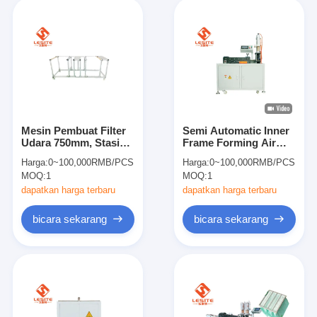
Mesin Pembuat Filter
Semi Automatic Inner
Udara 750mm, Stasiun
Frame Forming Air
Perakitan Untuk
Filter Manufacturing
Harga:
0~100,000RMB/PCS
Harga:
0~100,000RMB/PCS
Merakit Filter
Machine 220V
MOQ:
1
MOQ:
1
dapatkan harga terbaru
dapatkan harga terbaru
bicara sekarang
bicara sekarang