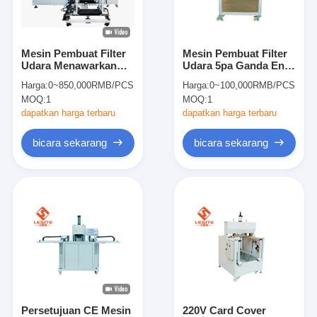
Tentang kami
Tur Pabrik
Mesin Pembuat Filter
Mesin Pembuat Filter
Udara Menawarkan
Udara 5pa Ganda End
Kontrol Kualitas
Solusi Pengemasan
Multifungsi Untuk
Harga:
0~850,000RMB/PCS
Harga:
0~100,000RMB/PCS
Otomatis dan Riveting
Filter HEPA
MOQ:
1
MOQ:
1
untuk Produksi dan
Hubungi Kami
Konsistensi Kantong
dapatkan harga terbaru
dapatkan harga terbaru
Filter
Berita
bicara sekarang
bicara sekarang
bicara sekarang
Mesin Pembuat Filter Udara
Mesin Manufaktur Filter Udara
Mesin Pembuat Filter Saku
Persetujuan CE Mesin
220V Card Cover