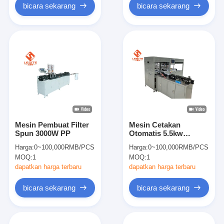
bicara sekarang
bicara sekarang
Mesin Pembuat Filter
Mesin Cetakan
Spun 3000W PP
Otomatis 5.5kw
Berkecepatan Tinggi
Harga:
0~100,000RMB/PCS
Harga:
0~100,000RMB/PCS
Untuk Filter Bingkai
MOQ:
1
MOQ:
1
Internal
dapatkan harga terbaru
dapatkan harga terbaru
bicara sekarang
bicara sekarang