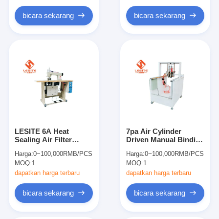
Filter Tas Hepa
bicara sekarang
bicara sekarang
LESITE 6A Heat
7pa Air Cylinder
Sealing Air Filter
Driven Manual Binding
Membuat Mesin Untuk
Machine, Mesin
Harga:
0~100,000RMB/PCS
Harga:
0~100,000RMB/PCS
Filter Bags
Pembuat Filter HVAC
MOQ:
1
MOQ:
1
dapatkan harga terbaru
dapatkan harga terbaru
bicara sekarang
bicara sekarang