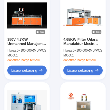
380V 4.7KW
4.65KW Filter Udara
Unmanned Manajemen
Manufaktur Mesin
Filter Udara Mesin
kerangka internal
Harga:
0~100,000RMB/PCS
Harga:
0~100,000RMB/PCS
Membuat Untuk Frame
Dengan Sertifikasi CE
MOQ:
1
MOQ:
1
Luar
dapatkan harga terbaru
dapatkan harga terbaru
bicara sekarang
bicara sekarang
Rumah
Produk
Video