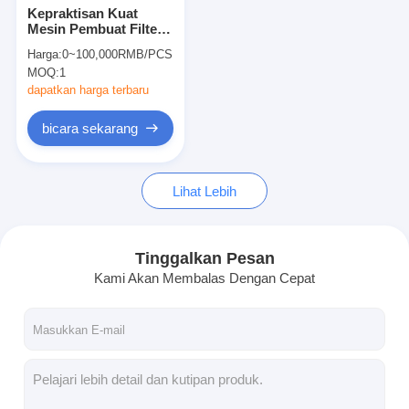
Kepraktisan Kuat
Mesin Pembuat Filter
Udara 3KW Untuk
Harga:
0~100,000RMB/PCS
Bingkai Luar Out
MOQ:
1
dapatkan harga terbaru
bicara sekarang
Lihat Lebih
Tinggalkan Pesan
Kami Akan Membalas Dengan Cepat