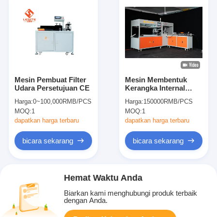
Mesin Pembuat Filter
Mesin Membentuk
Udara Persetujuan CE
Kerangka Internal
Unmanned
Harga:
0~100,000RMB/PCS
Harga:
150000RMB/PCS
Management Bag
MOQ:
1
MOQ:
1
Filter 220V 4.65KW
dapatkan harga terbaru
dapatkan harga terbaru
bicara sekarang
bicara sekarang
Hemat Waktu Anda
Biarkan kami menghubungi produk terbaik
dengan Anda.