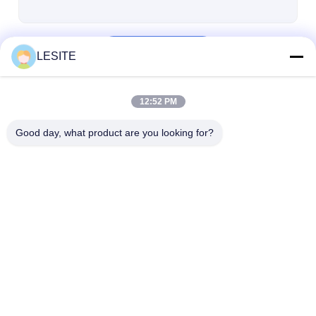
Terus
LESITE
12:52 PM
Kategori Kami
Good day, what product are you looking for?
Mesin Pembuat Filter
Mesin Manufaktur
Mesin Pembuat 
Udara
Filter Udara
Saku
Rumah
Tentang kita
Desktop Site