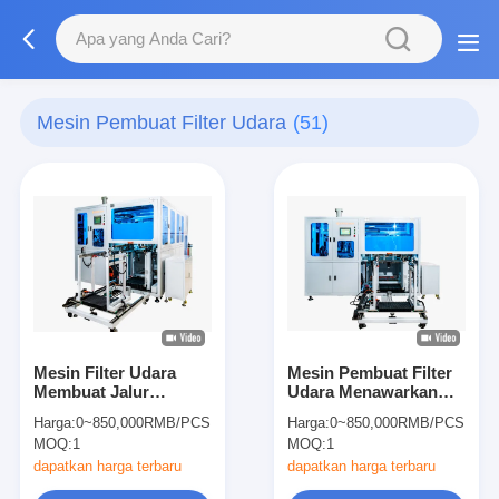
Mesin Pembuat Filter Udara
(51)
Mesin Filter Udara
Mesin Pembuat Filter
Membuat Jalur
Udara Menawarkan
perakitan otomatis
Solusi Pengemasan
Harga:
0~850,000RMB/PCS
Harga:
0~850,000RMB/PCS
dengan sistem kontrol
Otomatis dan Riveting
MOQ:
1
MOQ:
1
Omron untuk
untuk Produksi dan
kecepatan tinggi dan
Konsistensi Kantong
dapatkan harga terbaru
dapatkan harga terbaru
operasi tanpa awak
Filter