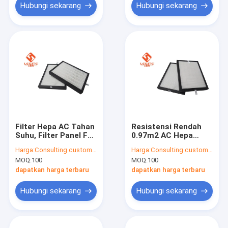
Hubungi sekarang
Hubungi sekarang
Filter Hepa AC Tahan
Resistensi Rendah
Suhu, Filter Panel F7
0.97m2 AC Hepa
Untuk Kamar Bersih
Filter Aluminium Alloy
Harga:
Consulting customer service
Harga:
Consulting customer service
Clean
MOQ:
100
MOQ:
100
dapatkan harga terbaru
dapatkan harga terbaru
Hubungi sekarang
Hubungi sekarang