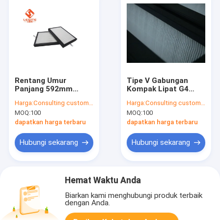
Rentang Umur
Tipe V Gabungan
Panjang 592mm
Kompak Lipat G4
Pendingin Udara
Filter Hepa AC
Harga:
Consulting customer service
Harga:
Consulting customer service
Hepa Filter Ringan
MOQ:
100
MOQ:
100
dapatkan harga terbaru
dapatkan harga terbaru
Hubungi sekarang
Hubungi sekarang
Hemat Waktu Anda
Biarkan kami menghubungi produk terbaik
dengan Anda.