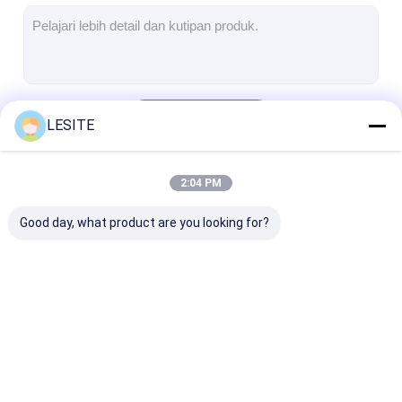
Mesin Memukau Otomatis
Mesin Memukau Semi Otomatis
Frame Welder
Terus
LESITE
Filter Hepa AC
Filter Pembersih Udara
2:04 PM
Kategori Kami
Filter Tas Aluminium
Good day, what product are you looking for?
Filter Kantong Debu
Mesin Lipat Origami
Mesin Jahitan Ultrasonik
Mesin Pembuat
Mesin Manufaktur
Mesin Pembua
Filter udara Mesin pembuatan kerangka
Filter Udara
Filter Udara
Filter Saku