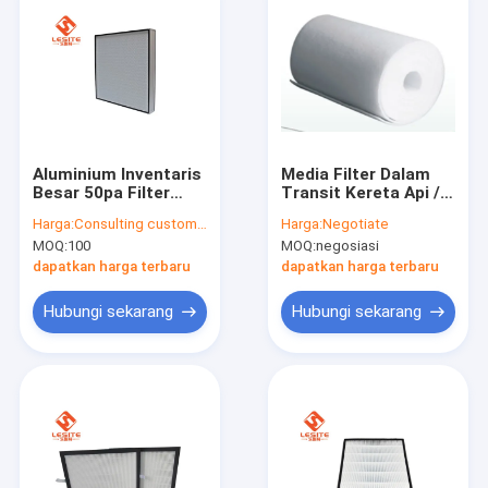
Aluminium Inventaris
Media Filter Dalam
Besar 50pa Filter
Transit Kereta Api /
Hepa AC, Filter Panel
Sistem AC Metro
Harga:
Consulting customer service
Harga:
Negotiate
Tahan Korosi Tahan
MOQ:
100
MOQ:
negosiasi
Suhu Tinggi
dapatkan harga terbaru
dapatkan harga terbaru
Hubungi sekarang
Hubungi sekarang
Rumah
Produk
Video