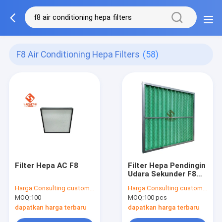
F8 Air Conditioning Hepa Filters
(58)
Filter Hepa AC F8
Filter Hepa Pendingin
Udara Sekunder F8
Non Woven Dengan
Harga:
Consulting customer service
Harga:
Consulting customer service
Bingkai Aluminium
MOQ:
100
MOQ:
100 pcs
dapatkan harga terbaru
dapatkan harga terbaru