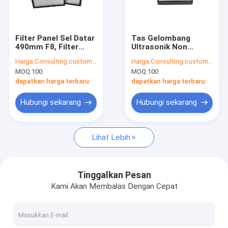
Tentang kami
Tur Pabrik
Filter Panel Sel Datar
Tas Gelombang
490mm F8, Filter
Ultrasonik Non
Kontrol Kualitas
Hepa Di AC Untuk
Woven 95% Hepa
Harga:
Consulting customer service
Harga:
Consulting customer service
Pabrik Farmasi
Filter Untuk AC
MOQ:
100
MOQ:
100
Rumah
Hubungi Kami
dapatkan harga terbaru
dapatkan harga terbaru
Berita
Hubungi sekarang
Hubungi sekarang
bicara sekarang
Lihat Lebih
Mesin Pembuat Filter Udara
Tinggalkan Pesan
Kami Akan Membalas Dengan Cepat
Mesin Manufaktur Filter Udara
Mesin Pembuat Filter Saku