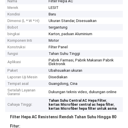
Nama
Filter Hepa AC
Merek
LESIT
Kondisi
Baru
Dimensi (L * W * H)
Ukuran Standar, Disesuaikan
Bobot
tergantung
bingkai
Karton, paduan Aluminium
Komponen Inti
Motor
Konstruksi
Filter Panel
fungsi
Tahan Suhu Tinggi
Pabrik Farmasi, Pabrik Makanan Pabrik
Aplikasi
Elektronik
Paket
Ubahsuaikan ukuran
Laporan Uji Mesin
Disediakan
Tempat asal
Guangdong, Cina
Setelah Layanan
Dukungan teknis video, dukungan online
Garansi
,
Tahan Suhu Central AC Hepa Filter
Cahaya Tinggi:
,
kertas Microfiber central ac hepa filter
kertas Microfiber hepa filter untuk asma
Filter Hepa AC Resistensi Rendah Tahan Suhu Hingga 80
Fitur: