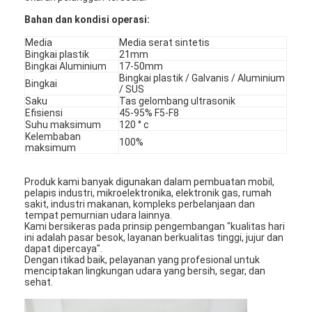
Mesin Memukau Otomatis
Bahan dan kondisi operasi:
Mesin Memukau Semi Otomatis
Media
Media serat sintetis
Bingkai plastik
21mm
Bingkai Aluminium
17-50mm
Frame Welder
Bingkai plastik / Galvanis / Aluminium
Bingkai
/ SUS
Filter Hepa AC
Saku
Tas gelombang ultrasonik
Efisiensi
45-95% F5-F8
Suhu maksimum
120 ° c
Filter Pembersih Udara
Kelembaban
100%
maksimum
Filter Tas Aluminium
Produk kami banyak digunakan dalam pembuatan mobil,
Filter Kantong Debu
pelapis industri, mikroelektronika, elektronik gas, rumah
sakit, industri makanan, kompleks perbelanjaan dan
tempat pemurnian udara lainnya.
Mesin Lipat Origami
Kami bersikeras pada prinsip pengembangan "kualitas hari
ini adalah pasar besok, layanan berkualitas tinggi, jujur ​​dan
dapat dipercaya".
Mesin Jahitan Ultrasonik
Dengan itikad baik, pelayanan yang profesional untuk
menciptakan lingkungan udara yang bersih, segar, dan
sehat.
Filter udara Mesin pembuatan kerangka