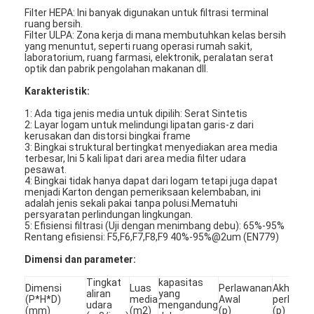
Filter HEPA: Ini banyak digunakan untuk filtrasi terminal
ruang bersih.
Filter ULPA: Zona kerja di mana membutuhkan kelas bersih
yang menuntut, seperti ruang operasi rumah sakit,
laboratorium, ruang farmasi, elektronik, peralatan serat
optik dan pabrik pengolahan makanan dll.
Karakteristik:
1: Ada tiga jenis media untuk dipilih: Serat Sintetis
2: Layar logam untuk melindungi lipatan garis-z dari
kerusakan dan distorsi bingkai frame
3: Bingkai struktural bertingkat menyediakan area media
terbesar, Ini 5 kali lipat dari area media filter udara
pesawat.
4: Bingkai tidak hanya dapat dari logam tetapi juga dapat
menjadi Karton dengan pemeriksaan kelembaban, ini
adalah jenis sekali pakai tanpa polusi.Mematuhi
persyaratan perlindungan lingkungan.
5: Efisiensi filtrasi (Uji dengan menimbang debu): 65%-95%
Rumah
Rentang efisiensi: F5,F6,F7,F8,F9 40%-95%@2um (EN779)
Dimensi dan parameter:
Produk
Tingkat
kapasitas
Dimensi
Luas
Perlawanan
Akhirnya
aliran
yang
Video
(P*H*D)
media
Awal
perlawa
udara
mengandung
(mm)
(m2)
(p)
(p)