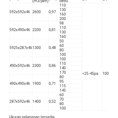
(m3/jam)
debu
Tentang kami
110
130
592x592x46
2600
0,97
160
Tur Pabrik
200
98
110
Kontrol Kualitas
592x490x46
2200
0,81
130
160
Hubungi Kami
50
60
5925x287x46
1300
0,48
80
Berita
100
100
bicara sekarang
110
490x592x46
2300
0,86
140
170
<25-45pa
100-200
80
95
490x490x46
1900
0,71
115
Mesin Pembuat Filter Udara
145
60
Mesin Manufaktur Filter Udara
70
287x592x46
1400
0,52
80
100
Mesin Pembuat Filter Saku
Ukuran pelanggan tersedia.