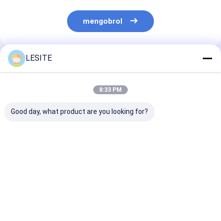
mengobrol
LESITE
Rekomendasi Produk
8:33 PM
Good day, what product are you looking for?
Tipe V Gabungan
Ukuran Standar
Filter Hepa A
Kompak Lipat G4
Persetujuan CE Hepa
Suhu, Filter P
Filter Hepa AC
Air Filter Untuk Air
Untuk Kamar B
Conditioner, H13
Clean
True Hepa Filter
Harga terbaik
Harga terbaik
Harga terb