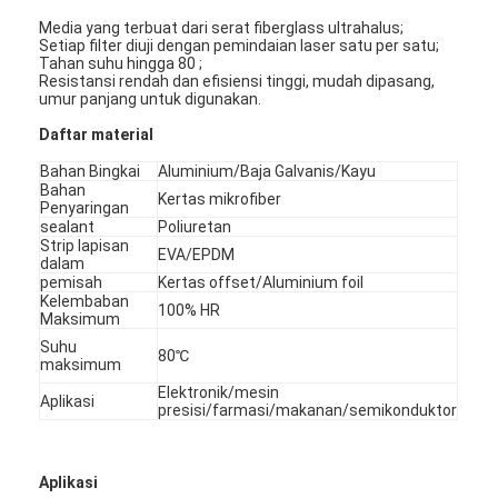
Media yang terbuat dari serat fiberglass ultrahalus;
Setiap filter diuji dengan pemindaian laser satu per satu;
Tahan suhu hingga 80 ;
Resistansi rendah dan efisiensi tinggi, mudah dipasang,
umur panjang untuk digunakan.
Daftar material
Bahan Bingkai
Aluminium/Baja Galvanis/Kayu
Bahan
Kertas mikrofiber
Penyaringan
sealant
Poliuretan
Strip lapisan
EVA/EPDM
dalam
pemisah
Kertas offset/Aluminium foil
Kelembaban
100% HR
Maksimum
Suhu
80℃
maksimum
Elektronik/mesin
Aplikasi
presisi/farmasi/makanan/semikonduktor
Aplikasi