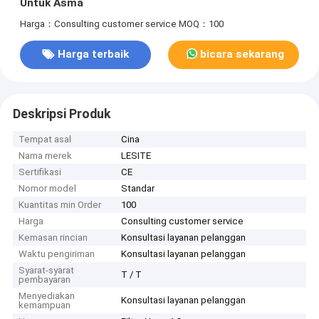
Untuk Asma
Harga：Consulting customer service
MOQ：100
Harga terbaik
bicara sekarang
Deskripsi Produk
Tempat asal
Cina
Nama merek
LESITE
Sertifikasi
CE
Nomor model
Standar
Kuantitas min Order
100
Harga
Consulting customer service
Kemasan rincian
Konsultasi layanan pelanggan
Waktu pengiriman
Konsultasi layanan pelanggan
Syarat-syarat
T / T
pembayaran
Menyediakan
Konsultasi layanan pelanggan
kemampuan