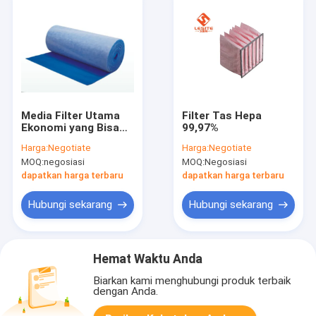
Media Filter Utama
Filter Tas Hepa
Ekonomi yang Bisa
99,97%
Dicuci Kapasitas
Harga:
Negotiate
Harga:
Negotiate
Penampung Debu
MOQ:
negosiasi
MOQ:
Negosiasi
Tinggi
dapatkan harga terbaru
dapatkan harga terbaru
Hubungi sekarang
Hubungi sekarang
Hemat Waktu Anda
Biarkan kami menghubungi produk terbaik
dengan Anda.