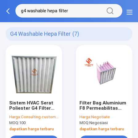
G4 Washable Hepa Filter
(7)
Sistem HVAC Serat
Filter Bag Aluminium
Poliester G4 Filter
F8 Permeabilitas
Pembersih Udara
Udara Yang Baik
Harga:
Consulting customer service
Harga:
Negotiate
Dapat Dicuci
Untuk Ruang Non
MOQ:
100
MOQ:
Negosiasi
Debu
dapatkan harga terbaru
dapatkan harga terbaru