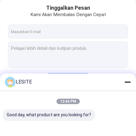
Tinggalkan Pesan
Kami Akan Membalas Dengan Cepat
Terus
LESITE
Rumah
12:44 PM
Kategori Kami
Produk
Good day, what product are you looking for?
Video