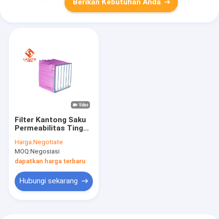
Berikan Kebutuhan Anda
Filter Kantong Saku
Permeabilitas Tinggi
99,97% Umur Kerja
Harga:
Negotiate
yang Panjang
MOQ:
Negosiasi
dapatkan harga terbaru
Hubungi sekarang