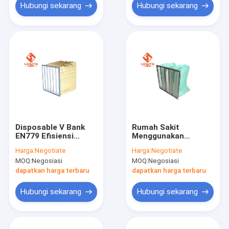
Hubungi sekarang
Hubungi sekarang
Disposable V Bank
Rumah Sakit
EN779 Efisiensi
Menggunakan
Medium Filter Serat
Aluminium Alloy
Harga:
Negotiate
Harga:
Negotiate
Sintetis
Frame Fiberglass F8
MOQ:
Negosiasi
MOQ:
Negosiasi
Bag Filter Untuk AC
dapatkan harga terbaru
dapatkan harga terbaru
Hubungi sekarang
Hubungi sekarang