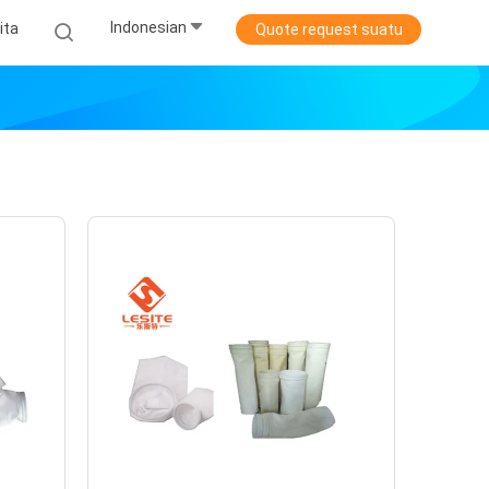
Indonesian
ita
Quote request suatu