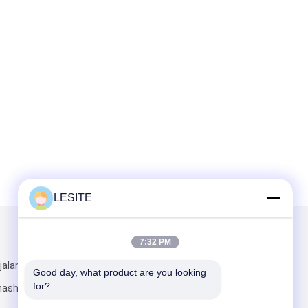
LESITE
Kirimkan Kami
7:32 PM
jalan Shuixi,
Good day, what product are you looking 
for?
hashan, Kota