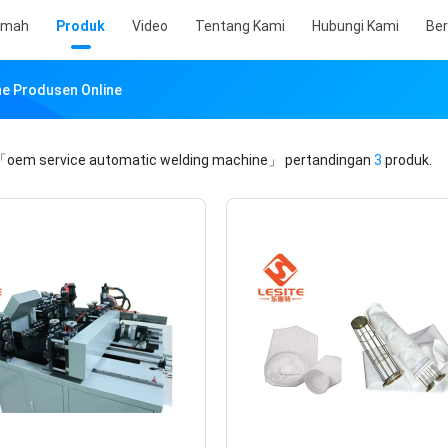
umah
Produk
Video
Tentang Kami
Hubungi Kami
Ber
ne Produsen Online
「oem service automatic welding machine」
pertandingan
3
produk.