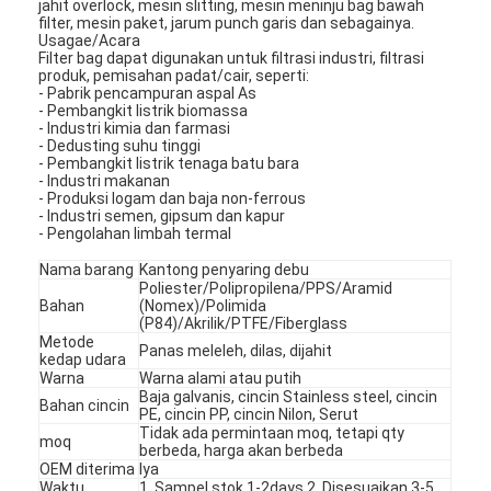
jahit overlock, mesin slitting, mesin meninju bag bawah
filter, mesin paket, jarum punch garis dan sebagainya.
Usagae/Acara
Filter bag dapat digunakan untuk filtrasi industri, filtrasi
produk, pemisahan padat/cair, seperti:
- Pabrik pencampuran aspal As
- Pembangkit listrik biomassa
- Industri kimia dan farmasi
- Dedusting suhu tinggi
- Pembangkit listrik tenaga batu bara
- Industri makanan
- Produksi logam dan baja non-ferrous
- Industri semen, gipsum dan kapur
- Pengolahan limbah termal
Nama barang
Kantong penyaring debu
Poliester/Polipropilena/PPS/Aramid
Bahan
(Nomex)/Polimida
(P84)/Akrilik/PTFE/Fiberglass
Metode
Panas meleleh, dilas, dijahit
kedap udara
Rumah
Warna
Warna alami atau putih
Baja galvanis, cincin Stainless steel, cincin
Bahan cincin
Produk
PE, cincin PP, cincin Nilon, Serut
Tidak ada permintaan moq, tetapi qty
moq
berbeda, harga akan berbeda
Video
OEM diterima
Iya
Waktu
1. Sampel stok 1-2days 2. Disesuaikan 3-5