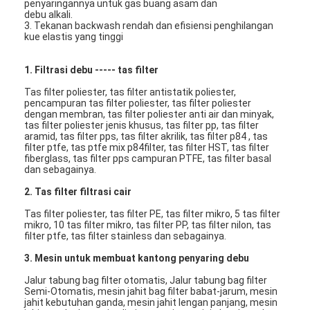
penyaringannya untuk gas buang asam dan
debu alkali.
3. Tekanan backwash rendah dan efisiensi penghilangan
kue elastis yang tinggi
1. Filtrasi debu ----- tas filter
Tas filter poliester, tas filter antistatik poliester,
pencampuran tas filter poliester, tas filter poliester
dengan membran, tas filter poliester anti air dan minyak,
tas filter poliester jenis khusus, tas filter pp, tas filter
aramid, tas filter pps, tas filter akrilik, tas filter p84 , tas
filter ptfe, tas ptfe mix p84filter, tas filter HST, tas filter
fiberglass, tas filter pps campuran PTFE, tas filter basal
dan sebagainya.
2. Tas filter filtrasi cair
Tas filter poliester, tas filter PE, tas filter mikro, 5 tas filter
mikro, 10 tas filter mikro, tas filter PP, tas filter nilon, tas
filter ptfe, tas filter stainless dan sebagainya.
3. Mesin untuk membuat kantong penyaring debu
Jalur tabung bag filter otomatis, Jalur tabung bag filter
Semi-Otomatis, mesin jahit bag filter babat-jarum, mesin
jahit kebutuhan ganda, mesin jahit lengan panjang, mesin