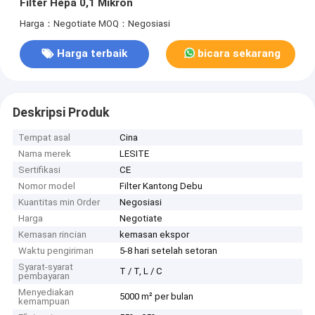
Filter Hepa 0,1 Mikron
Harga：Negotiate
MOQ：Negosiasi
Harga terbaik
bicara sekarang
Deskripsi Produk
Tempat asal
Cina
Nama merek
LESITE
Sertifikasi
CE
Nomor model
Filter Kantong Debu
Kuantitas min Order
Negosiasi
Harga
Negotiate
Kemasan rincian
kemasan ekspor
Waktu pengiriman
5-8 hari setelah setoran
Syarat-syarat
T / T, L / C
pembayaran
Menyediakan
5000 m² per bulan
kemampuan