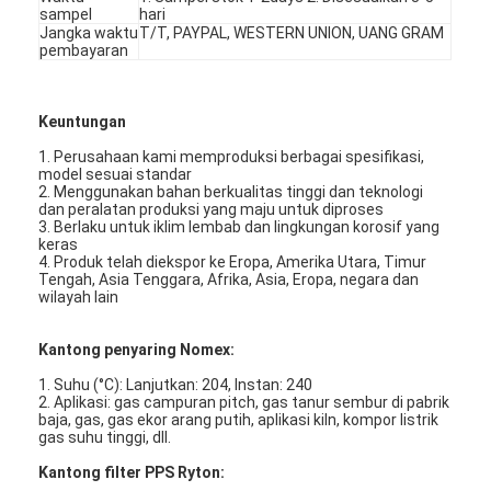
sampel
hari
Tentang kami
Jangka waktu
T/T, PAYPAL, WESTERN UNION, UANG GRAM
pembayaran
Tur Pabrik
Kontrol Kualitas
Keuntungan
1. Perusahaan kami memproduksi berbagai spesifikasi,
Hubungi Kami
model sesuai standar
2. Menggunakan bahan berkualitas tinggi dan teknologi
dan peralatan produksi yang maju untuk diproses
Berita
3. Berlaku untuk iklim lembab dan lingkungan korosif yang
keras
4. Produk telah diekspor ke Eropa, Amerika Utara, Timur
bicara sekarang
Tengah, Asia Tenggara, Afrika, Asia, Eropa, negara dan
wilayah lain
Kantong penyaring Nomex:
Mesin Pembuat Filter Udara
1. Suhu (°C): Lanjutkan: 204, Instan: 240
2. Aplikasi: gas campuran pitch, gas tanur sembur di pabrik
Mesin Manufaktur Filter Udara
baja, gas, gas ekor arang putih, aplikasi kiln, kompor listrik
gas suhu tinggi, dll.
Mesin Pembuat Filter Saku
Kantong filter PPS Ryton: