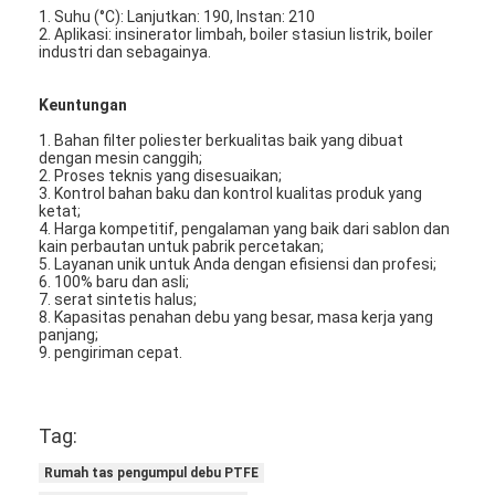
Mesin Memukau Otomatis
1. Suhu (°C): Lanjutkan: 190, Instan: 210
2. Aplikasi: insinerator limbah, boiler stasiun listrik, boiler
industri dan sebagainya.
Mesin Memukau Semi Otomatis
Keuntungan
Frame Welder
1. Bahan filter poliester berkualitas baik yang dibuat
dengan mesin canggih;
Filter Hepa AC
2. Proses teknis yang disesuaikan;
3. Kontrol bahan baku dan kontrol kualitas produk yang
Filter Pembersih Udara
ketat;
4. Harga kompetitif, pengalaman yang baik dari sablon dan
kain perbautan untuk pabrik percetakan;
Filter Tas Aluminium
5. Layanan unik untuk Anda dengan efisiensi dan profesi;
6. 100% baru dan asli;
7. serat sintetis halus;
Filter Kantong Debu
8. Kapasitas penahan debu yang besar, masa kerja yang
panjang;
9. pengiriman cepat.
Mesin Lipat Origami
Mesin Jahitan Ultrasonik
Tag:
Filter udara Mesin pembuatan kerangka
Rumah tas pengumpul debu PTFE