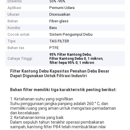
Efisiensi
55% -95%
Aplikasi
Pemurni Udara
Ukuran
Disesuaikan
Bahan
Fiber-glass
Kondisi
Baru
Cocok untuk
Sistem Pengumpul Debu
Tipe
TAS FILTER
Bahan tas
PTFE
,
95% Filter Kantong Debu
Cahaya Tinggi:
,
,
Filter Kantong Debu 0
1 mikron
,
filter hepa 95% 0
1 mikron
Filter Kantong Debu Kapasitas Penahan Debu Besar
Dapat Digunakan Untuk Filtrasi Industri​
Bahan filter memiliki tiga karakteristik penting berikut:
1. Ketahanan suhu yang signifikan
Suhu penggunaan jangka panjang adalah 260 ° C, dan
memiliki ruang yang aman untuk mengatasi pemadaman
dan kecelakaan.
2. Ketahanan kimia yang baik
Dalam sepuluh tahun terakhir operasi pembakaran
sampah, kantong filter P84 telah membuktikan nilai