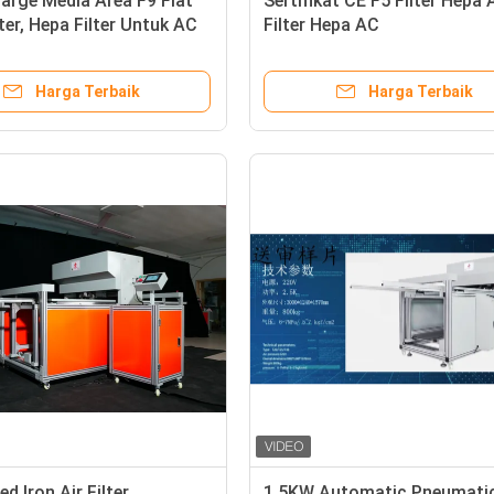
arge Media Area F9 Flat
Sertifikat CE F5 Filter Hepa 
lter, Hepa Filter Untuk AC
Filter Hepa AC
Harga Terbaik
Harga Terbaik
d Iron Air Filter
1.5KW Automatic Pneumati