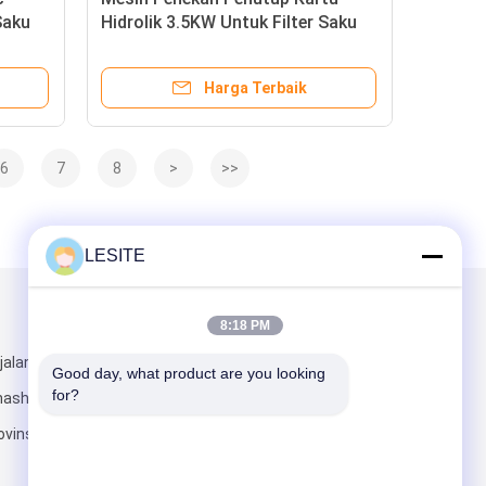
Saku
Hidrolik 3.5KW Untuk Filter Saku
Harga Terbaik
6
7
8
>
>>
LESITE
Kirimkan Kami
8:18 PM
jalan Shuixi,
Good day, what product are you looking 
for?
hashan, Kota
ovinsi