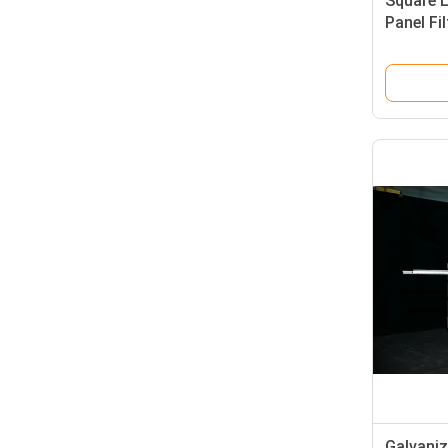
Square L
Panel Fi
Vent
Galvanize