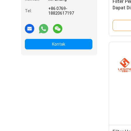
Filter P
Dapat Di
+86 0769-
Tel:
18820617197
Dengan F
Kontak