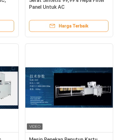
AC,
Serat Sintetis 99,99% Hepa Filter
Panel Untuk AC
Harga Terbaik
c
Mesin Penekan Penutup Kartu