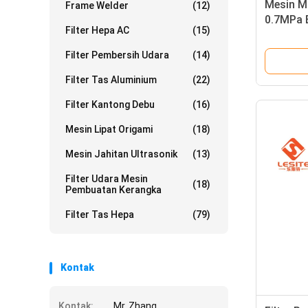
Mesin Ma
Frame Welder
(12)
0.7MPa B
Filter Hepa AC
(15)
Pengope
Filter Pembersih Udara
(14)
Filter Tas Aluminium
(22)
Filter Kantong Debu
(16)
Mesin Lipat Origami
(18)
Mesin Jahitan Ultrasonik
(13)
Filter Udara Mesin
(18)
Pembuatan Kerangka
Filter Tas Hepa
(79)
Kontak
Kontak:
Mr. Zhang