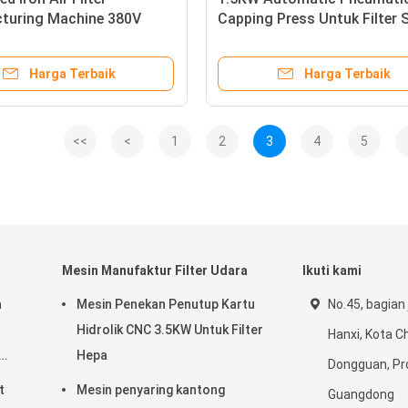
turing Machine 380V
Capping Press Untuk Filter 
n Tinggi Produktivitas
Harga Terbaik
Harga Terbaik
<<
<
1
2
3
4
5
Mesin Manufaktur Filter Udara
Ikuti kami
a
Mesin Penekan Penutup Kartu
No.45, bagian 
Hidrolik CNC 3.5KW Untuk Filter
Hanxi, Kota C
Hepa
Dongguan, Pr
n
t
Mesin penyaring kantong
Guangdong