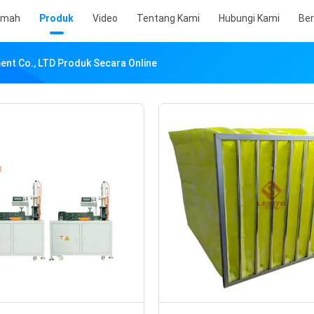
umah
Produk
Video
Tentang Kami
Hubungi Kami
Ber
ent Co., LTD Produk Secara Online