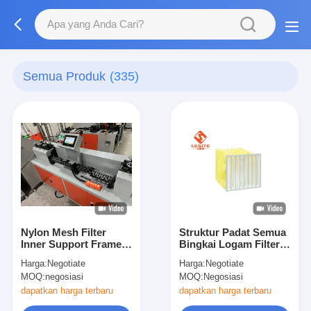
Semua Produk
(335)
Nylon Mesh Filter
Struktur Padat Semua
Inner Support Frame
Bingkai Logam Filter
Membentuk Mesin
Tas Aluminium
Harga:
Negotiate
Harga:
Negotiate
Menghemat Energi
500mm, Filter Hepa 14
MOQ:
negosiasi
MOQ:
Negosiasi
Dan Perlindungan
Lingkungan
dapatkan harga terbaru
dapatkan harga terbaru