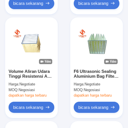
bicara sekarang
bicara sekarang
Volume Aliran Udara
F6 Ultrasonic Sealing
Tinggi Resistensi Awal
Aluminium Bag Filter
Rendah Filter Hepa
Umur Kerja yang
Harga:
Negotiate
Harga:
Negotiate
Sejati 0,1 Mikron
Panjang
MOQ:
Negosiasi
MOQ:
Negosiasi
dapatkan harga terbaru
dapatkan harga terbaru
bicara sekarang
bicara sekarang