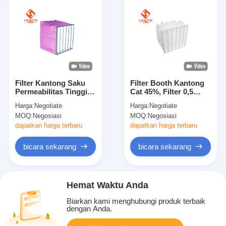
Filter Kantong Saku
Filter Booth Kantong
Permeabilitas Tinggi
Cat 45%, Filter 0,5
99,97% Umur Kerja
Mikron Koleksi Debu
Harga:
Negotiate
Harga:
Negotiate
yang Panjang
Besar Large
MOQ:
Negosiasi
MOQ:
Negosiasi
dapatkan harga terbaru
dapatkan harga terbaru
bicara sekarang
bicara sekarang
Hemat Waktu Anda
Biarkan kami menghubungi produk terbaik
dengan Anda.