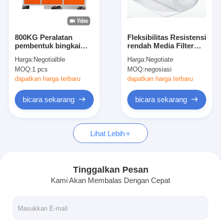
Tentang kami
Tur Pabrik
800KG Peralatan
Fleksibilitas Resistensi
pembentuk bingkai
rendah Media Filter
Kontrol Kualitas
luar filter kantong filter
Utama Kapasitas
Harga:
Negotialble
Harga:
Negotiate
udara
menahan debu yang
MOQ:
1 pcs
MOQ:
negosiasi
tinggi
Hubungi Kami
dapatkan harga terbaru
dapatkan harga terbaru
Berita
bicara sekarang
bicara sekarang
bicara sekarang
Lihat Lebih
Mesin Pembuat Filter Udara
Tinggalkan Pesan
Kami Akan Membalas Dengan Cepat
Mesin Manufaktur Filter Udara
Mesin Pembuat Filter Saku