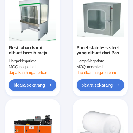
Besi tahan karat
Panel stainless steel
dibuat bersih meja
yang dibuat dari Pass
kerja horizontal atau
Box Surface Spray
Harga:
Negotiate
Harga:
Negotiate
vertikal Jenis aliran
Paint yang diolah atau
MOQ:
negosiasi
MOQ:
negosiasi
udara opsional
langsung St/St
material
dapatkan harga terbaru
dapatkan harga terbaru
bicara sekarang
bicara sekarang
Rumah
Produk
Video