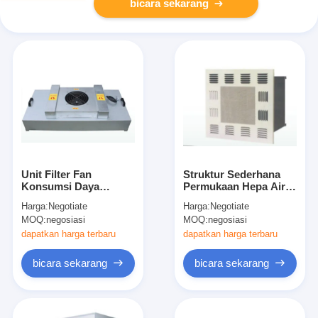
bicara sekarang
Unit Filter Fan
Struktur Sederhana
Konsumsi Daya
Permukaan Hepa Air
Rendah (FFU)
Blower Diobati
Harga:
Negotiate
Harga:
Negotiate
Kecepatan Angin
Dengan Penyemprotan
MOQ:
negosiasi
MOQ:
negosiasi
Disesuaikan
Elektrostatik
dapatkan harga terbaru
dapatkan harga terbaru
bicara sekarang
bicara sekarang