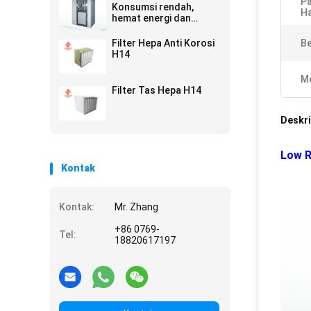
Pa
Konsumsi rendah,
Ha
hemat energi dan
perawatan yang
nyaman
Filter Hepa Anti Korosi
Be
H14
Me
Filter Tas Hepa H14
Deskri
Low R
Kontak
Kontak:
Mr. Zhang
+86 0769-
Tel:
18820617197