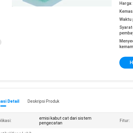
Harga:
Kemasa
Waktu 
Syarat
pemba
Menye
kemam
H
asi Detail
Deskripsi Produk
emisi kabut cat dari sistem
likasi:
Fitur:
pengecatan