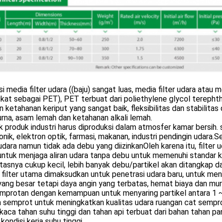
si media filter udara ((baju) sangat luas, media filter udara atau 
gkat sebagai PET), PET terbuat dari poliethylene glycol terephtha
 ketahanan keriput yang sangat baik, fleksibilitas dan stabilita
na, asam lemah dan ketahanan alkali lemah.
 produk industri harus diproduksi dalam atmosfer kamar bersih
onik, elektron optik, farmasi, makanan, industri pendingin ud
 udara namun tidak ada debu yang diizinkanOleh karena itu, filte
ntuk menjaga aliran udara tanpa debu untuk memenuhi standar kua
tasnya cukup kecil, lebih banyak debu/partikel akan ditangkap da
filter utama dimaksudkan untuk penetrasi udara baru, untuk me
ang besar tetapi daya angin yang terbatas, hemat biaya dan mur
mprotan dengan kemampuan untuk menyaring partikel antara 1 ~ 
a semprot untuk meningkatkan kualitas udara ruangan cat sempr
kaca tahan suhu tinggi dan tahan api terbuat dari bahan tahan p
kondisi kerja suhu tinggi.