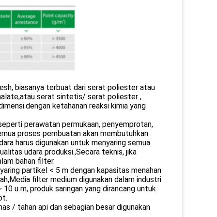
mesh, biasanya terbuat dari serat poliester atau
late,atau serat sintetis/ serat poliester ,
s dimensi.dengan ketahanan reaksi kimia yang
. seperti perawatan permukaan, penyemprotan,
ara.Semua proses pembuatan akan membutuhkan
r udara harus digunakan untuk menyaring semua
litas udara produksi.,Secara teknis, jika
lam bahan filter.
nyaring partikel < 5 m dengan kapasitas menahan
ah,Media filter medium digunakan dalam industri
10 u m, produk saringan yang dirancang untuk
ot.
anas / tahan api dan sebagian besar digunakan