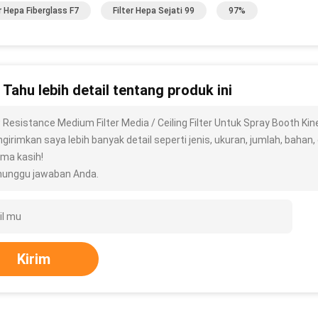
er Hepa Fiberglass F7
Filter Hepa Sejati 99
97%
n Tahu lebih detail tentang produk ini
 Resistance Medium Filter Media / Ceiling Filter Untuk Spray Booth Kin
irimkan saya lebih banyak detail seperti jenis, ukuran, jumlah, bahan, d
ima kasih!
unggu jawaban Anda.
Kirim