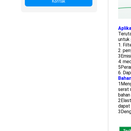
Kontak
Aplik
Teruta
untuk 
1. Fil
2. pen
3Emisi
4. med
5Peran
6. Dap
Bahan
1Mengg
serat 
bahan 
2Elast
dapat
3Denga