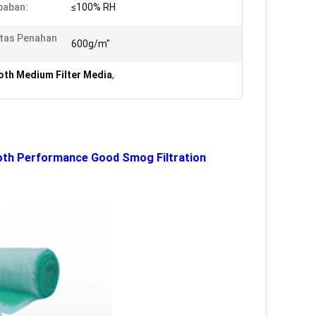
baban:
≤100% RH
tas Penahan
600g/m"
oth Medium Filter Media
,
Booth Performance Good Smog Filtration