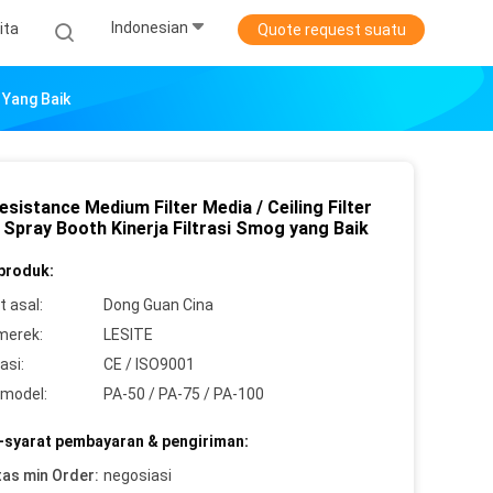
Indonesian
ita
Quote request suatu
 Yang Baik
sistance Medium Filter Media / Ceiling Filter
 Spray Booth Kinerja Filtrasi Smog yang Baik
 produk:
 asal:
Dong Guan Cina
merek:
LESITE
asi:
CE / ISO9001
model:
PA-50 / PA-75 / PA-100
-syarat pembayaran & pengiriman:
tas min Order:
negosiasi