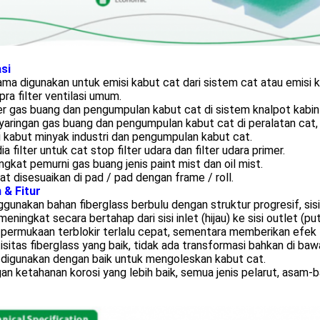
asi
ma digunakan untuk emisi kabut cat dari sistem cat atau emisi k
pra filter ventilasi umum.
ter gas buang dan pengumpulan kabut cat di sistem knalpot kabi
yaringan gas buang dan pengumpulan kabut cat di peralatan cat,
 kabut minyak industri dan pengumpulan kabut cat.
ia filter untuk cat stop filter udara dan filter udara primer.
gkat pemurni gas buang jenis paint mist dan oil mist.
at disesuaikan di pad / pad dengan frame / roll.
 & Fitur
unakan bahan fiberglass berbulu dengan struktur progresif, sisi 
meningkat secara bertahap dari sisi inlet (hijau) ke sisi outlet (
permukaan terblokir terlalu cepat, sementara memberikan efek 
isitas fiberglass yang baik, tidak ada transformasi bahkan di ba
 digunakan dengan baik untuk mengoleskan kabut cat.
n ketahanan korosi yang lebih baik, semua jenis pelarut, asam-ba