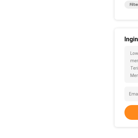
Filt
Ingi
Low
meng
Ter
Men