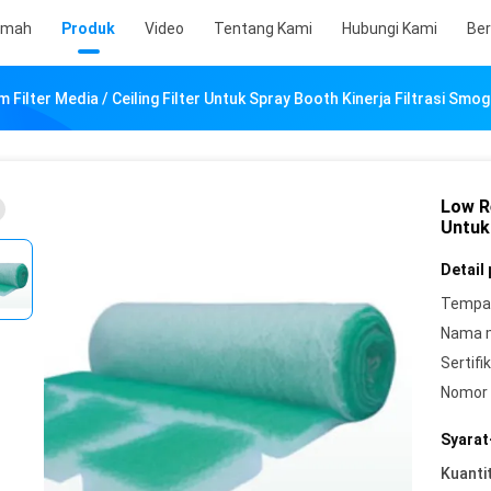
umah
Produk
Video
Tentang Kami
Hubungi Kami
Ber
Filter Media / Ceiling Filter Untuk Spray Booth Kinerja Filtrasi Smog
Low Re
Untuk
Detail
Tempat
Nama 
Sertifik
Nomor 
Syarat
Kuanti