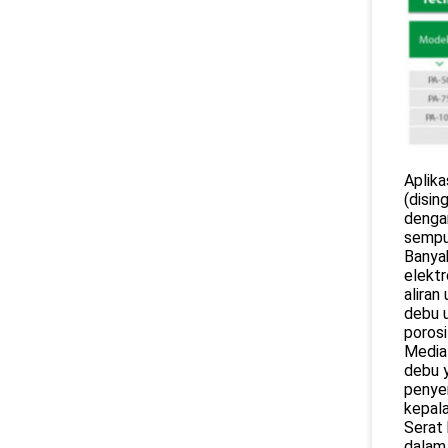
Aplika
(disin
dengan
sempur
Banyak
elektr
aliran
debu u
porosi
Media 
debu y
penye
kepal
Serat 
dalam 