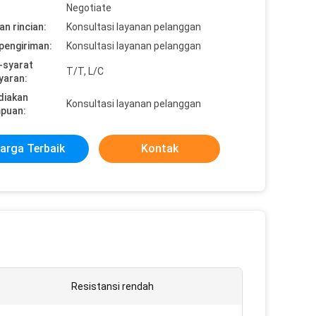
Negotiate
n rincian:
Konsultasi layanan pelanggan
pengiriman:
Konsultasi layanan pelanggan
-syarat
T/T, L/C
yaran:
diakan
Konsultasi layanan pelanggan
puan:
arga Terbaik
Kontak
Resistansi rendah