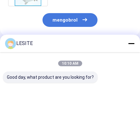
Filter Tas Hepa
mengobrol
LESITE
Rekomendasi Produk
10:10 AM
Good day, what product are you looking for?
Mesin Pembuat
Mesin Manufaktur
Mesin Peneka
Filter Udara 1.5KW
Filter Udara 0.7MPa
Penutup Kartu
Otomatis Efisien
Bersertifikat ISO
Hidrolik CNC 
Untuk Strip
Pengoperasian yang
Untuk Filter H
Dekoratif
Mudah
Harga terbaik
Harga terbaik
Harga terb