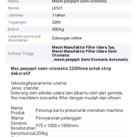
Nama
Mesin penjepit semi-otomatis
Merek
LESIT
Jaminan
1 tahun
Tegangan
220V
Bobot
200 kg
Layanan purna jual
Dukungan online
disediakan
,
Mesin Manufaktur Filter Udara 7pa
Mesin Manufaktur Filter Udara Semi
Cahaya Tinggi:
Otomatis
,
mesin penjepit Semi Otomatis Automatic
Mac penjepit semi-otomatis 220V
h
ine untuk strip
dekoratif
teknologi
h
parameter utama:
Jenis: standar.
Didorong oleh silinder udara dan dibantu oleh alat gerinda,
t
h
e mac
h
klem inecan
h
e filter dengan mudah dan efisien.
Nama
Penutup kartu pneumatik menekan mac
h
ine
Produk
Warna
Persyaratan pelanggan
Dimensi
975 × 1000 × 1800mm
Keseluruhan
berat
h
untuk
200kg