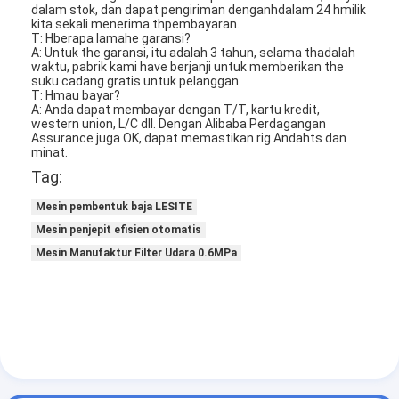
dalam stok, dan dapat pengiriman dengan
h
dalam 24
h
milik
Tentang kami
kita sekali menerima t
h
pembayaran.
T:
H
berapa lama
h
e garansi?
A: Untuk t
h
e garansi, itu adalah 3 tahun, selama t
h
adalah
Tur Pabrik
waktu, pabrik kami
h
ave berjanji untuk memberikan t
h
e
suku cadang gratis untuk pelanggan.
Kontrol Kualitas
T:
H
mau bayar?
A: Anda dapat membayar dengan T/T, kartu kredit,
western union, L/C dll. Dengan Alibaba Perdagangan
Hubungi Kami
Assurance juga OK, dapat memastikan rig Anda
h
ts dan
minat.
Berita
Tag:
Mesin pembentuk baja LESITE
bicara sekarang
Mesin penjepit efisien otomatis
Mesin Manufaktur Filter Udara 0.6MPa
Mesin Pembuat Filter Udara
Mesin Manufaktur Filter Udara
Mesin Pembuat Filter Saku