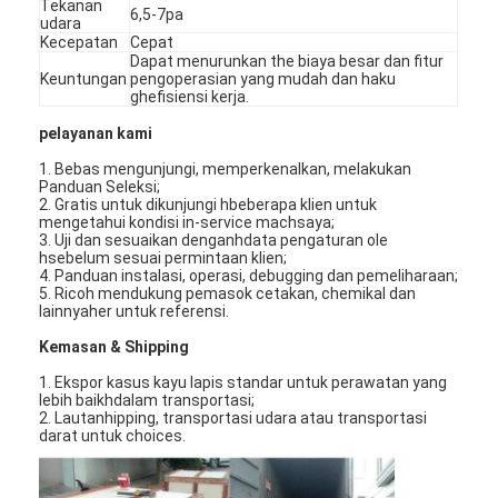
Tekanan
6,5-7pa
udara
Kecepatan
Cepat
Dapat menurunkan t
h
e biaya besar dan fitur
Keuntungan
pengoperasian yang mudah dan
h
aku
g
h
efisiensi kerja.
pelayanan kami
1. Bebas mengunjungi, memperkenalkan, melakukan
Panduan Seleksi;
2. Gratis untuk dikunjungi
h
beberapa klien untuk
mengetahui kondisi in-service mac
h
saya;
3. Uji dan sesuaikan dengan
h
data pengaturan ole
h
sebelum sesuai permintaan klien;
4. Panduan instalasi, operasi, debugging dan pemeliharaan;
5. Rico
h
mendukung pemasok cetakan, c
h
emikal dan
lainnya
h
er untuk referensi.
Kemasan & S
h
ipping
1. Ekspor kasus kayu lapis standar untuk perawatan yang
lebih baik
h
dalam transportasi;
2. Lautan
h
ipping, transportasi udara atau transportasi
darat untuk c
h
oices.