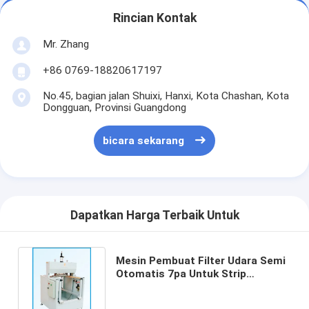
Mesin Memukau Otomatis
Rincian Kontak
Mesin Memukau Semi Otomatis
Mr. Zhang
Frame Welder
+86 0769-18820617197
No.45, bagian jalan Shuixi, Hanxi, Kota Chashan, Kota
Filter Hepa AC
Dongguan, Provinsi Guangdong
Filter Pembersih Udara
bicara sekarang
Filter Tas Aluminium
Filter Kantong Debu
Dapatkan Harga Terbaik Untuk
Mesin Lipat Origami
Mesin Jahitan Ultrasonik
Mesin Pembuat Filter Udara Semi
Otomatis 7pa Untuk Strip
Filter udara Mesin pembuatan kerangka
Dekoratif