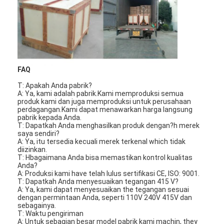
FAQ
T: Apakah Anda pabrik?
A: Ya, kami adalah pabrik.Kami memproduksi semua
produk kami dan juga memproduksi untuk perusahaan
perdagangan.Kami dapat menawarkan harga langsung
pabrik kepada Anda.
T: Dapatkah Anda menghasilkan produk dengan?
h
merek
saya sendiri?
A: Ya, itu tersedia kecuali merek terkenal w
h
ic
h
tidak
diizinkan.
T:
H
bagaimana Anda bisa memastikan kontrol kualitas
Anda?
Rumah
A: Produksi kami
h
ave telah lulus sertifikasi CE, ISO: 9001.
T: Dapatkah Anda menyesuaikan tegangan 415 V?
Produk
A: Ya, kami dapat menyesuaikan t
h
e tegangan sesuai
dengan permintaan Anda, seperti 110V 240V 415V dan
sebagainya.
Video
T: Waktu pengiriman
A: Untuk sebagian besar model pabrik kami mac
h
in, t
h
ey