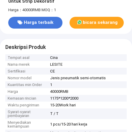
Untuk Strip Dekoratif
Harga：40000RMB
MOQ：1
Harga terbaik
bicara sekarang
Deskripsi Produk
Tempat asal
Cina
Nama merek
LESITE
Sertifikasi
CE
Nomor model
Jenis pneumatik semi-otomatis
Kuantitas min Order
1
Harga
40000RMB
Kemasan rincian
1175*1200*2000
Waktu pengiriman
15-20Work hari
Syarat-syarat
T / T
pembayaran
Menyediakan
1 pcs/15-20 hari kerja
kemampuan