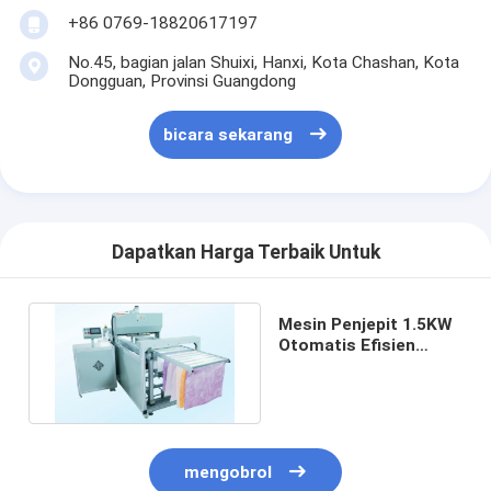
Tentang kami
+86 0769-18820617197
No.45, bagian jalan Shuixi, Hanxi, Kota Chashan, Kota
Tur Pabrik
Dongguan, Provinsi Guangdong
Kontrol Kualitas
bicara sekarang
Hubungi Kami
Berita
Dapatkan Harga Terbaik Untuk
bicara sekarang
Mesin Penjepit 1.5KW
Otomatis Efisien
Mesin Pembuat Filter Udara
Untuk Strip Dekoratif
Mesin Manufaktur Filter Udara
Mesin Pembuat Filter Saku
mengobrol