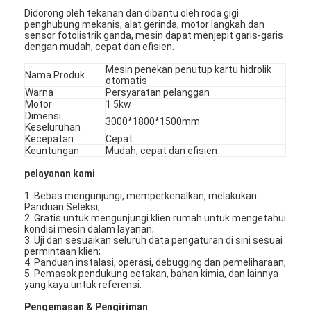
Didorong oleh tekanan dan dibantu oleh roda gigi
penghubung mekanis, alat gerinda, motor langkah dan
sensor fotolistrik ganda, mesin dapat menjepit garis-garis
dengan mudah, cepat dan efisien.
Mesin penekan penutup kartu hidrolik
Nama Produk
otomatis
Warna
Persyaratan pelanggan
Motor
1.5kw
Dimensi
3000*1800*1500mm
Keseluruhan
Kecepatan
Cepat
Keuntungan
Mudah, cepat dan efisien
pelayanan kami
1. Bebas mengunjungi, memperkenalkan, melakukan
Panduan Seleksi;
2. Gratis untuk mengunjungi klien rumah untuk mengetahui
kondisi mesin dalam layanan;
3. Uji dan sesuaikan seluruh data pengaturan di sini sesuai
permintaan klien;
4. Panduan instalasi, operasi, debugging dan pemeliharaan;
5. Pemasok pendukung cetakan, bahan kimia, dan lainnya
yang kaya untuk referensi.
Pengemasan & Pengiriman