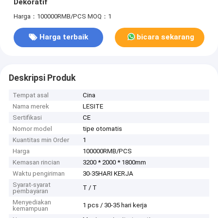
Dekoratif
Harga：100000RMB/PCS
MOQ：1
Harga terbaik
bicara sekarang
Deskripsi Produk
Tempat asal
Cina
Nama merek
LESITE
Sertifikasi
CE
Nomor model
tipe otomatis
Kuantitas min Order
1
Harga
100000RMB/PCS
Kemasan rincian
3200 * 2000 * 1800mm
Waktu pengiriman
30-35HARI KERJA
Syarat-syarat
T / T
pembayaran
Menyediakan
1 pcs / 30-35 hari kerja
kemampuan