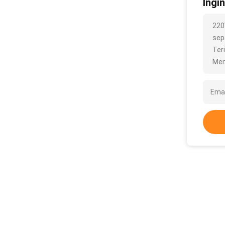
Ingi
220
sepe
Ter
Men