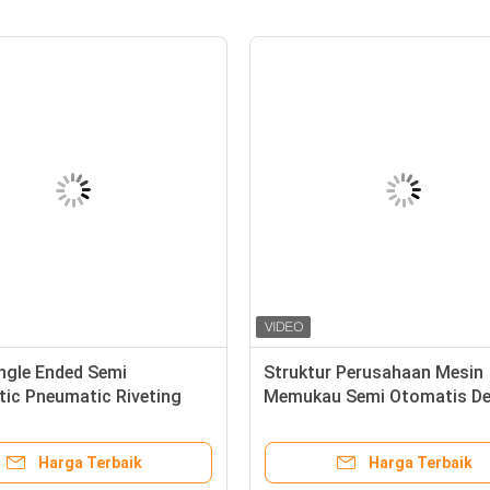
ingle Ended Semi
Struktur Perusahaan Mesin
ic Pneumatic Riveting
Memukau Semi Otomatis D
Untuk Filter
Sistem Kontrol Omron
Harga Terbaik
Harga Terbaik