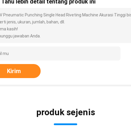
n Tahu lebih detail tentang produk ini
V Pneumatic Punching Single Head Riveting Machine Akurasi Tinggi bi
rti jenis, ukuran, jumlah, bahan, dll.
ima kasih!
unggu jawaban Anda.
Kirim
produk sejenis