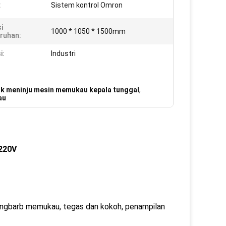
:
Sistem kontrol Omron
i
1000 * 1050 * 1500mm
ruhan:
i:
Industri
k meninju mesin memukau kepala tunggal
,
au
220V​
ngbarb memukau, tegas dan kokoh, penampilan