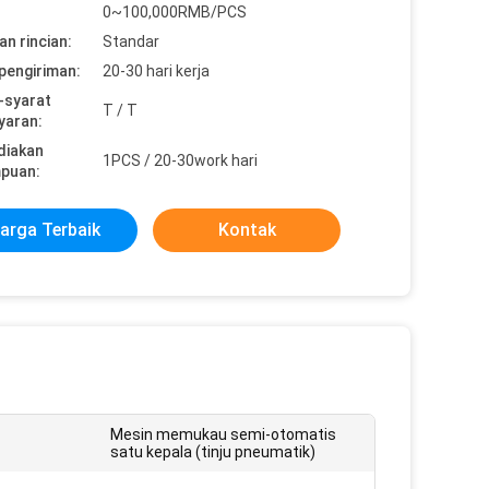
0~100,000RMB/PCS
n rincian:
Standar
pengiriman:
20-30 hari kerja
-syarat
T / T
yaran:
diakan
1PCS / 20-30work hari
puan:
arga Terbaik
Kontak
Mesin memukau semi-otomatis
satu kepala (tinju pneumatik)