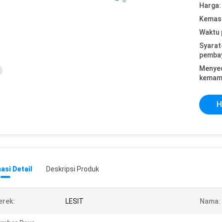
Harga:
Kemasa
Waktu 
Syarat
pemba
Menye
kemam
H
asi Detail
Deskripsi Produk
rek:
LESIT
Nama: