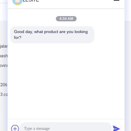
4:34 AM
Good day, what product are you looking 
Kirimkan Kami
for?
jalan Shuixi,
hashan, Kota
ovinsi
820617197
Kirim
63.com