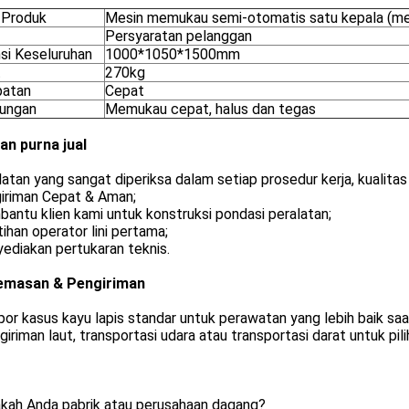
Produk
Mesin memukau semi-otomatis satu kepala (me
Persyaratan pelanggan
si Keseluruhan
1000*1050*1500mm
t
270kg
atan
Cepat
ungan
Memukau cepat, halus dan tegas
an purna jual
latan yang sangat diperiksa dalam setiap prosedur kerja, kualita
giriman Cepat & Aman;
antu klien kami untuk konstruksi pondasi peralatan;
tihan operator lini pertama;
ediakan pertukaran teknis.
emasan & Pengiriman
por kasus kayu lapis standar untuk perawatan yang lebih baik saa
giriman laut, transportasi udara atau transportasi darat untuk pili
akah Anda pabrik atau perusahaan dagang?