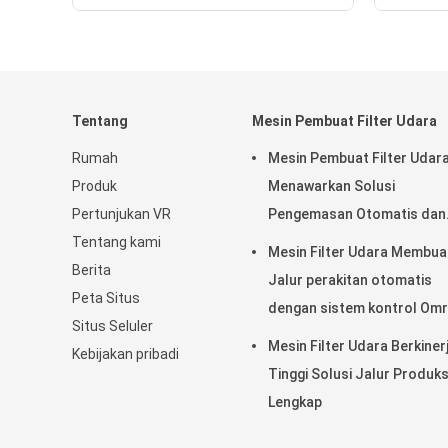
Tentang
Mesin Pembuat Filter Udara
Rumah
Mesin Pembuat Filter Udar
Produk
Menawarkan Solusi
Pertunjukan VR
Pengemasan Otomatis dan
Tentang kami
Riveting untuk Produksi da
Mesin Filter Udara Membua
Berita
Konsistensi Kantong Filter
Jalur perakitan otomatis
Peta Situs
dengan sistem kontrol Om
Situs Seluler
untuk kecepatan tinggi dan
Mesin Filter Udara Berkiner
Kebijakan pribadi
operasi tanpa awak
Tinggi Solusi Jalur Produks
Lengkap