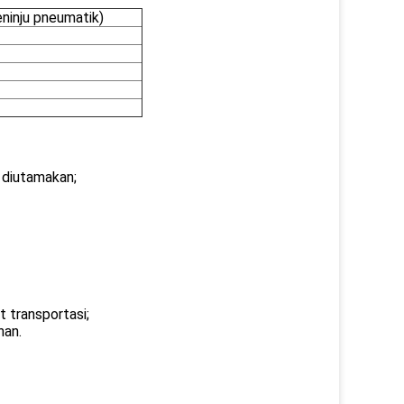
ninju pneumatik)
s diutamakan;
t transportasi;
han.