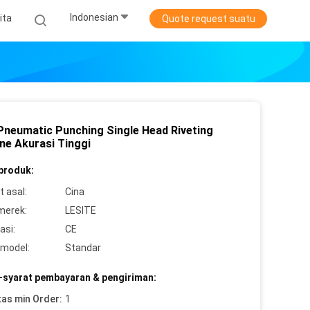
Indonesian
ita
Quote request suatu
Pneumatic Punching Single Head Riveting
ne Akurasi Tinggi
 produk:
 asal:
Cina
merek:
LESITE
asi:
CE
model:
Standar
-syarat pembayaran & pengiriman:
tas min Order:
1