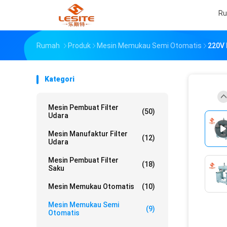
R
Rumah
Produk
Mesin Memukau Semi Otomatis
220V 
Kategori
Mesin Pembuat Filter
(50)
Udara
Mesin Manufaktur Filter
(12)
Udara
Mesin Pembuat Filter
(18)
Saku
Mesin Memukau Otomatis
(10)
Mesin Memukau Semi
(9)
Otomatis