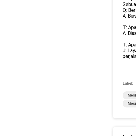
Sebua
Q: Be
A: Bia
T: Apa
A: Bia
T: Apa
J: Lay
perjal
Label:
Mesi
Mesi