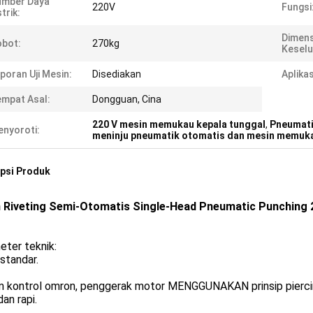
umber Daya
220V
Fungsi
strik:
Dimens
bot:
270kg
Keselu
poran Uji Mesin:
Disediakan
Aplikas
mpat Asal:
Dongguan, Cina
220 V mesin memukau kepala tunggal
,
Pneumati
nyoroti:
meninju pneumatik otomatis dan mesin memuk
psi Produk
 Riveting Semi-Otomatis Single-Head Pneumatic Punching 
eter teknik:
 standar.
m kontrol omron, penggerak motor MENGGUNAKAN prinsip pierci
dan rapi.