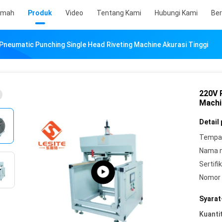
umah
Produk
Video
Tentang Kami
Hubungi Kami
Ber
Pneumatic Punching Single Head Riveting Machine Akurasi Tinggi
220V 
Machi
Detail
Tempat
Nama 
Sertifik
Nomor 
Syarat
Kuanti