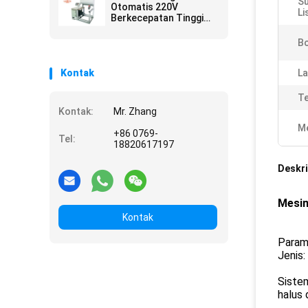
S
Otomatis 220V
Li
Berkecepatan Tinggi
Dengan Sertifikasi CE
Bo
Kontak
La
Te
Kontak:
Mr. Zhang
Me
+86 0769-
Tel:
18820617197
Deskri
Mesin
Kontak
Param
Jenis:
Siste
halus 