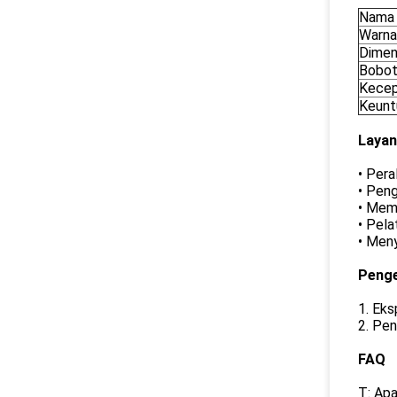
Nama 
Warna
Dimen
Bobo
Kecep
Keunt
Layan
• Pera
• Pen
• Memb
• Pela
• Meny
Peng
1. Eks
2. Pen
FAQ
T: Ap