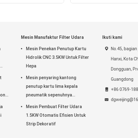
Mesin Manufaktur Filter Udara
Ikuti kami
a
Mesin Penekan Penutup Kartu
No.45, bagian 
Hidrolik CNC 3.5KW Untuk Filter
Hanxi, Kota C
Hepa
Dongguan, Pr
n
t
Mesin penyaring kantong
Guangdong
penutup kartu lima kepala
+86 0769-18
ron
pneumatik sepenuhnya
dgweijing@1
otomatis
ja
Mesin Pembuat Filter Udara
i
1.5KW Otomatis Efisien Untuk
Strip Dekoratif