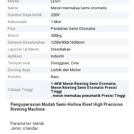
Merek
LESIT
Nama
Mesin memukau semi-otomatis
Sumber Daya listrik
220V
kekuasaan
1.6kw
Fitur
Peralatan Semi Otomatis
Bobot
300kg
Dimensi Keseluruhan
1250x900x1650mm
Laporan Uji Mesin
Disediakan
Aplikasi
Industri
Tempat asal
Dongguan, Cina
Dorong daya
Listrik dan Motor
Kondisi
Baru
,
1.6KW Mesin Riveting Semi Otomatis
Mesin Riveting Semi Otomatis Presisi
Cahaya Tinggi:
Tinggi
,
mesin memukau pneumatik Presisi Tinggi
Pengoperasian Mudah Semi-Hollow Rivet High Precision
Riveting Machine​
Parameter teknik:
Jenis: standar.