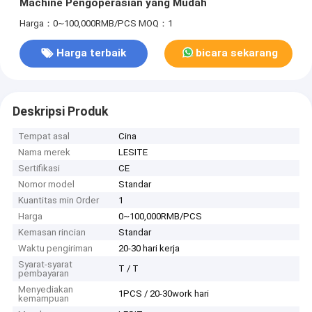
Machine Pengoperasian yang Mudah
Harga：0~100,000RMB/PCS
MOQ：1
Harga terbaik
bicara sekarang
Deskripsi Produk
Tempat asal
Cina
Nama merek
LESITE
Sertifikasi
CE
Nomor model
Standar
Kuantitas min Order
1
Harga
0~100,000RMB/PCS
Kemasan rincian
Standar
Waktu pengiriman
20-30 hari kerja
Syarat-syarat
T / T
pembayaran
Menyediakan
1PCS / 20-30work hari
kemampuan