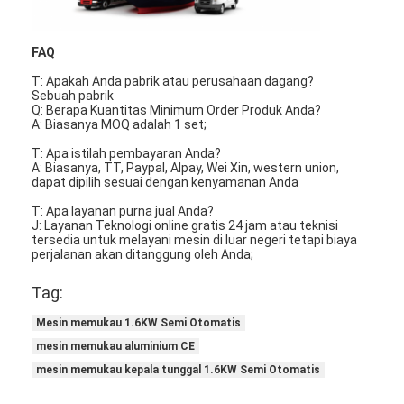
Tentang kami
FAQ
Tur Pabrik
T: Apakah Anda pabrik atau perusahaan dagang?
Sebuah pabrik
Kontrol Kualitas
Q: Berapa Kuantitas Minimum Order Produk Anda?
A: Biasanya MOQ adalah 1 set;
Hubungi Kami
T: Apa istilah pembayaran Anda?
A: Biasanya, TT, Paypal, Alpay, Wei Xin, western union,
Berita
dapat dipilih sesuai dengan kenyamanan Anda
T: Apa layanan purna jual Anda?
bicara sekarang
J: Layanan Teknologi online gratis 24 jam atau teknisi
tersedia untuk melayani mesin di luar negeri tetapi biaya
perjalanan akan ditanggung oleh Anda;
Tag:
Mesin Pembuat Filter Udara
Mesin memukau 1.6KW Semi Otomatis
Mesin Manufaktur Filter Udara
mesin memukau aluminium CE
mesin memukau kepala tunggal 1.6KW Semi Otomatis
Mesin Pembuat Filter Saku