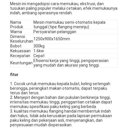
Mesin ini mengadopsi cara memukau, ekstrusi, dan
tusukan paling populer melalui cetakan, efek memukaunya
indah, ambang operasinya rendah.
Nama
Mesin memukau semi-otomatis kepala
Produk
tunggal (tipe flanging meninju)
Warna
Persyaratan pelanggan
Dimensi
1250x900x1650mm
Keseluruhan
Bobot
300kg
Kekuasaan
1.6kw
Kecepatan
Cepat
Efisiensi kerja yang tinggi, pengoperasian
Keuntungan
yang mudah dan akurasi yang tinggi.
fitur
1. Cocok untuk memukau kepala bulat, keling setengah
berongga, perangkat makan otomatis, dapat terpaku
terus dan terus.
2. Menjepit dengan bahan dan pukulan berkinerja tinggi,
intensitas memukau tinggi, penggantian cetakan dapat
memukau spesifikasi paku keling yang berbeda.
3. kualitas memukau flanging handal membentuk indah
dan halus, tidak ada kerusakan pada lapisan permukaan
paku keling dan pekerjaan asli, menyenangkan, dan
penyesuaian mudah dioperasikan.