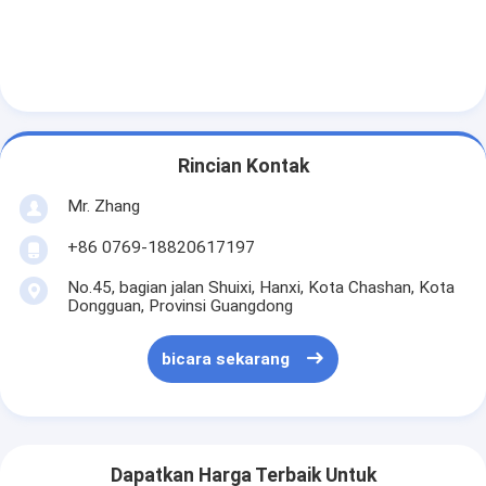
Mesin Memukau Otomatis
Mesin Memukau Semi Otomatis
Frame Welder
Filter Hepa AC
Rincian Kontak
Filter Pembersih Udara
Mr. Zhang
+86 0769-18820617197
Filter Tas Aluminium
No.45, bagian jalan Shuixi, Hanxi, Kota Chashan, Kota
Filter Kantong Debu
Dongguan, Provinsi Guangdong
Mesin Lipat Origami
bicara sekarang
Mesin Jahitan Ultrasonik
Filter udara Mesin pembuatan kerangka
Dapatkan Harga Terbaik Untuk