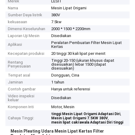
Merek
LESIT
Nama
Mesin Lipat Origami
Sumber Daya listrik
380V
kekuasaan
7.5kw
Dimensi Keseluruhan
2000 * 1500 * 2200mm
Laporan Uji Mesin
Disediakan
Peralatan Pembuatan Filter Mesin Lipat
Aplikasi
Kertas
Kecepatan produksi
20 tinggi 30 kali lipat per menit
Tinggi 20-150 (ukuran khusus dapat
Rentang
disesuaikan) lebar 1500 (dapat
Penyesuaian
disesuaikan)
Tempat asal
Dongguan, Cina
Jaminan
1 tahun
Contoh gambar
Hanya untuk referensi
Video inspeksi
Disediakan
keluar
Komponen Inti
Motor, Mesin
,
tinggi Mesin Lipat Origami Adaptasi Diri
Cahaya Tinggi:
,
Mesin Lipat Origami 7.5KW 380V
mesin lipat cakrawala Adaptasi Diri tinggi
Mesin Pleating Udara Mesin Lipat Kertas Filter