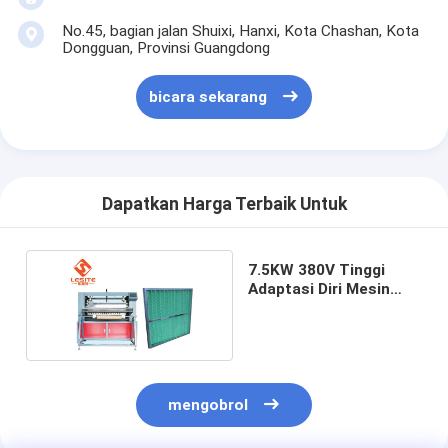
Mesin Memukau Otomatis
No.45, bagian jalan Shuixi, Hanxi, Kota Chashan, Kota
Dongguan, Provinsi Guangdong
Mesin Memukau Semi Otomatis
bicara sekarang
Frame Welder
Filter Hepa AC
Filter Pembersih Udara
Dapatkan Harga Terbaik Untuk
Filter Tas Aluminium
7.5KW 380V Tinggi
Filter Kantong Debu
Adaptasi Diri Mesin
Lipat Origami Untuk
Mesin Lipat Origami
Filter
Mesin Jahitan Ultrasonik
mengobrol
Filter udara Mesin pembuatan kerangka