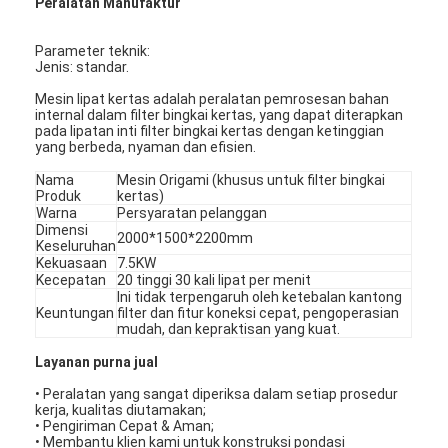
Peralatan Manufaktur​
Parameter teknik:
Jenis: standar.
Mesin lipat kertas adalah peralatan pemrosesan bahan
internal dalam filter bingkai kertas, yang dapat diterapkan
pada lipatan inti filter bingkai kertas dengan ketinggian
yang berbeda, nyaman dan efisien.
Nama
Mesin Origami (khusus untuk filter bingkai
Produk
kertas)
Warna
Persyaratan pelanggan
Dimensi
2000*1500*2200mm
Keseluruhan
Kekuasaan
7.5KW
Kecepatan
20 tinggi 30 kali lipat per menit
Ini tidak terpengaruh oleh ketebalan kantong
Keuntungan
filter dan fitur koneksi cepat, pengoperasian
mudah, dan kepraktisan yang kuat.
Layanan purna jual
• Peralatan yang sangat diperiksa dalam setiap prosedur
kerja, kualitas diutamakan;
• Pengiriman Cepat & Aman;
• Membantu klien kami untuk konstruksi pondasi