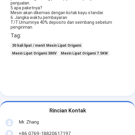
penjualan.
Tentang kami
5.apa paketnya?
Mesin akan dikemas dengan kotak kayu standar.
6. Jangka waktu pembayaran
Tur Pabrik
T/T.Umumnya 40% deposito dan seimbang sebelum
pengiriman.
Kontrol Kualitas
Tag:
Hubungi Kami
30 kali lipat / menit Mesin Lipat Origami
Mesin Lipat Origami 380V
Mesin Lipat Origami 7.5KW
Berita
bicara sekarang
Mesin Pembuat Filter Udara
Rincian Kontak
Mesin Manufaktur Filter Udara
Mr. Zhang
Mesin Pembuat Filter Saku
+86 0769-18820617197