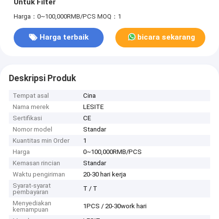
Untuk Filter
Harga：0~100,000RMB/PCS
MOQ：1
Harga terbaik
bicara sekarang
Deskripsi Produk
Tempat asal
Cina
Nama merek
LESITE
Sertifikasi
CE
Nomor model
Standar
Kuantitas min Order
1
Harga
0~100,000RMB/PCS
Kemasan rincian
Standar
Waktu pengiriman
20-30 hari kerja
Syarat-syarat
T / T
pembayaran
Menyediakan
1PCS / 20-30work hari
kemampuan