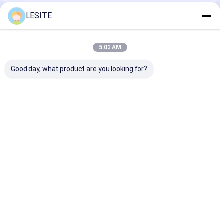
Filter Tas Hepa
LESITE
Rekomendasi Produk
5:03 AM
Good day, what product are you looking for?
ISO9001 220v Wave
Efisiensi Tinggi 30
Efisiensi Tingg
Net Manual
Lipatan / Min Mesin
kali lipat/Min 
Membentuk dan
Lipat Kertas Origami
Lipat Origami
Memotong Mesin
Kepraktisan Kuat
Kepraktisan K
Terintegrasi
Harga terbaik
Harga terbaik
Harga terb
Rumah
Tentang kita
Desktop Site
Sitemap
Kebijakan Privasi
Kualitas
Mesin Pembuat Filter Udara
Pabrik cina.Copyright © 2026
Dongguan city Lesite electromechanical equipment Co., LTD. All