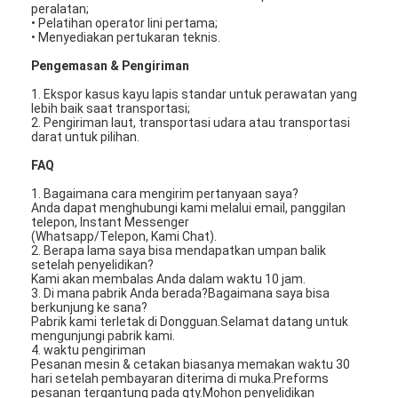
peralatan;
• Pelatihan operator lini pertama;
• Menyediakan pertukaran teknis.
Pengemasan & Pengiriman
1. Ekspor kasus kayu lapis standar untuk perawatan yang
lebih baik saat transportasi;
2. Pengiriman laut, transportasi udara atau transportasi
darat untuk pilihan.
FAQ
1. Bagaimana cara mengirim pertanyaan saya?
Anda dapat menghubungi kami melalui email, panggilan
telepon, Instant Messenger
(Whatsapp/Telepon, Kami Chat).
2. Berapa lama saya bisa mendapatkan umpan balik
setelah penyelidikan?
Kami akan membalas Anda dalam waktu 10 jam.
3. Di mana pabrik Anda berada?Bagaimana saya bisa
Rumah
berkunjung ke sana?
Pabrik kami terletak di Dongguan.Selamat datang untuk
mengunjungi pabrik kami.
Produk
4. waktu pengiriman
Pesanan mesin & cetakan biasanya memakan waktu 30
Video
hari setelah pembayaran diterima di muka.Preforms
pesanan tergantung pada qty.Mohon penyelidikan