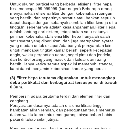
Untuk ukuran partikel yang berbeda, efisiensi filter hepa
bisa mencapai 99.999999 (luar negeri).Beberapa orang
menyamakan efisiensi filter dengan kebersihan ruangan
yang bersih, dan sepertinya seratus atau bahkan sepuluh
dapat dicapai dengan sebanyak sembilan filter kinerja ultra-
tinggi.Ini sebenarnya adalah kesalahpahaman.Filter Hepa
adalah jantung dari sistem, tetapi bukan satu-satunya
jaminan kebersihan.Efisiensi filter hepa hanyalah salah
satu syarat yang diperlukan, dan juga merupakan syarat
yang mudah untuk dicapai.Ada banyak persyaratan lain
untuk mencapai tingkat kamar bersih, seperti kecepatan
angin, waktu pergantian udara, segel pintu dan jendela,
dan kontrol orang yang masuk dan keluar dari ruang
bersih.Hanya ketika semua aspek ini memenuhi standar,
kami dapat menjamin kebersihan kamar yang bersih.
(3) Filter Hepa terutama digunakan untuk menangkap
debu partikulat dan berbagai zat tersuspensi di bawah
0,3um.
Rumah
Pembersih udara terutama terdiri dari elemen filter dan
cangkang.
Persyaratan dasarnya adalah efisiensi filtrasi tinggi,
Produk
hambatan aliran rendah, dan penggunaan terus menerus
dalam waktu lama untuk mengurangi biaya bahan habis
pakai di tahap selanjutnya.
Video
Penggunaan terbuat dari kertas serat kaca super halus,