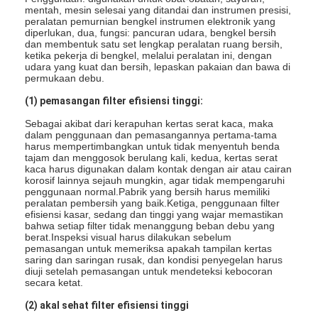
mentah, mesin selesai yang ditandai dan instrumen presisi,
peralatan pemurnian bengkel instrumen elektronik yang
diperlukan, dua, fungsi: pancuran udara, bengkel bersih
dan membentuk satu set lengkap peralatan ruang bersih,
ketika pekerja di bengkel, melalui peralatan ini, dengan
udara yang kuat dan bersih, lepaskan pakaian dan bawa di
permukaan debu.
(1) pemasangan filter efisiensi tinggi:
Sebagai akibat dari kerapuhan kertas serat kaca, maka
dalam penggunaan dan pemasangannya pertama-tama
harus mempertimbangkan untuk tidak menyentuh benda
tajam dan menggosok berulang kali, kedua, kertas serat
kaca harus digunakan dalam kontak dengan air atau cairan
korosif lainnya sejauh mungkin, agar tidak mempengaruhi
penggunaan normal.Pabrik yang bersih harus memiliki
peralatan pembersih yang baik.Ketiga, penggunaan filter
efisiensi kasar, sedang dan tinggi yang wajar memastikan
bahwa setiap filter tidak menanggung beban debu yang
berat.Inspeksi visual harus dilakukan sebelum
pemasangan untuk memeriksa apakah tampilan kertas
saring dan saringan rusak, dan kondisi penyegelan harus
diuji setelah pemasangan untuk mendeteksi kebocoran
secara ketat.
(2) akal sehat filter efisiensi tinggi