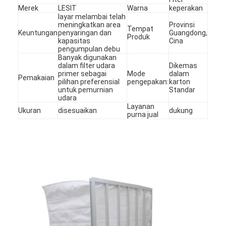
Mesin Memukau Otomatis
Merek
LESIT
Warna
keperakan
layar melambai telah
meningkatkan area
Provinsi
Mesin Memukau Semi Otomatis
Tempat
Keuntungan
penyaringan dan
Guangdong,
Produk
kapasitas
Cina
pengumpulan debu
Frame Welder
Banyak digunakan
dalam filter udara
Dikemas
Filter Hepa AC
primer sebagai
Mode
dalam
Pemakaian
pilihan preferensial
pengepakan:
karton
untuk pemurnian
Standar
Filter Pembersih Udara
udara
Layanan
Ukuran
disesuaikan
dukung
purna jual
Filter Tas Aluminium
Filter Kantong Debu
Mesin Lipat Origami
Mesin Jahitan Ultrasonik
Filter udara Mesin pembuatan kerangka