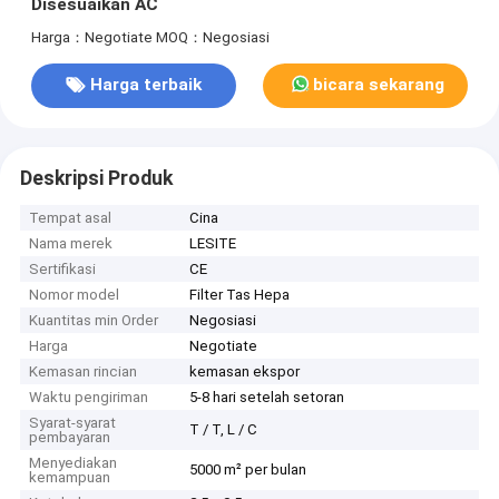
Disesuaikan AC
Harga：Negotiate
MOQ：Negosiasi
Harga terbaik
bicara sekarang
Deskripsi Produk
Tempat asal
Cina
Nama merek
LESITE
Sertifikasi
CE
Nomor model
Filter Tas Hepa
Kuantitas min Order
Negosiasi
Harga
Negotiate
Kemasan rincian
kemasan ekspor
Waktu pengiriman
5-8 hari setelah setoran
Syarat-syarat
T / T, L / C
pembayaran
Menyediakan
5000 m² per bulan
kemampuan