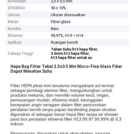
Ketebalan
2,5 ± 0,5 mm
EFISIENSI
30 ± 10%
Ukuran
Ukuran disesuaikan
Bahan
Fiber-glass
Kondisi
Baru
Efisiensi
99,97%, H13 ~ H14
Aplikasi
Ruangan bersih
,
Tahan Suhu h13 hepa filter
Cahaya Tinggi:
,
3.0mm h13 hepa filter
h13 hepa filter untuk ac
Hepa Bag Filter Tebal 2.5±0.5 Mm Micro-Fine Glass Fiber
Dapat Menahan Suhu
Filter HEPA pleat mini terutama mengadopsi sol termal
sebagai pembagi elemen filter, menguntungkan untuk
produksi mekanis, dan memiliki volume kecil, ringan,
pemasangan mudah, efisiensi stabil, keunggulan
kecepatan angin seragam dalam filter pencocokan
peralatan bersih tanpa papan berdinding papan struktur
digunakan di sebagian besar hepa filter tanpa air shower
pass box peralatan efisiensi filter H13:99.97 99,99% @ 0,3
mikron.
Penggunaan: digunakan untuk obat-obatan, sayuran,