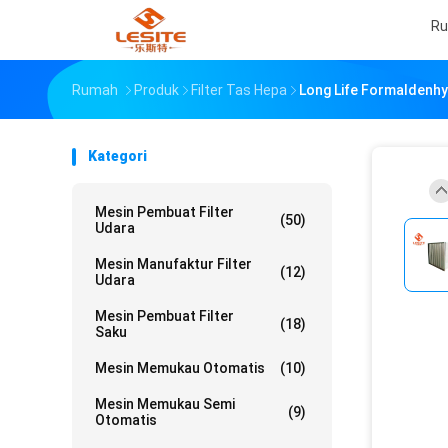
R
Rumah
Produk
Filter Tas Hepa
Long Life Formaldenhy
Kategori
Mesin Pembuat Filter
(50)
Udara
Mesin Manufaktur Filter
(12)
Udara
Mesin Pembuat Filter
(18)
Saku
Mesin Memukau Otomatis
(10)
Mesin Memukau Semi
(9)
Otomatis