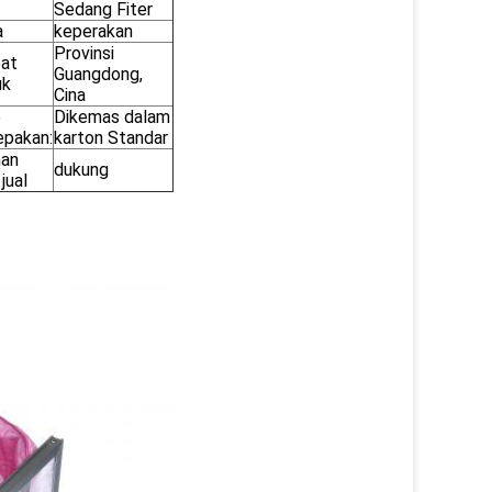
Sedang Fiter
a
keperakan
Provinsi
at
Guangdong,
uk
Cina
e
Dikemas dalam
pakan:
karton Standar
nan
dukung
jual