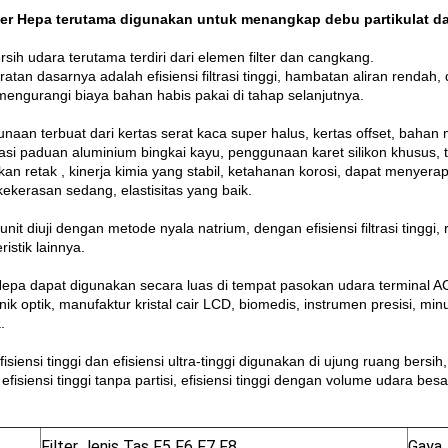
lter Hepa terutama digunakan untuk menangkap debu partikulat da
sih udara terutama terdiri dari elemen filter dan cangkang.
ratan dasarnya adalah efisiensi filtrasi tinggi, hambatan aliran rend
mengurangi biaya bahan habis pakai di tahap selanjutnya.
naan terbuat dari kertas serat kaca super halus, kertas offset, bahan
nasi paduan aluminium bingkai kayu, penggunaan karet silikon khusus,
akan retak , kinerja kimia yang stabil, ketahanan korosi, dapat menye
 kekerasan sedang, elastisitas yang baik.
unit diuji dengan metode nyala natrium, dengan efisiensi filtrasi tinggi
ristik lainnya.
 Hepa dapat digunakan secara luas di tempat pasokan udara terminal 
onik optik, manufaktur kristal cair LCD, biomedis, instrumen presisi,
.
efisiensi tinggi dan efisiensi ultra-tinggi digunakan di ujung ruang bersi
, efisiensi tinggi tanpa partisi, efisiensi tinggi dengan volume udara besar
Filter Jenis Tas F5 F6 F7 F8
Gaya