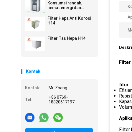
Konsumsi rendah,
Ko
hemat energi dan
perawatan yang
nyaman
Ap
Filter Hepa Anti Korosi
H14
Me
Filter Tas Hepa H14
Deskri
Filte
Kontak
fitur
Kontak:
Mr. Zhang
Efisien
Resist
+86 0769-
Tel:
Kapasi
18820617197
Volum
Aplik
Filter