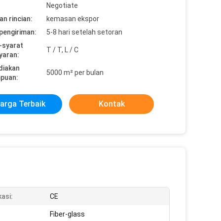
Negotiate
n rincian:
kemasan ekspor
pengiriman:
5-8 hari setelah setoran
-syarat
T / T, L / C
yaran:
diakan
5000 m² per bulan
puan:
arga Terbaik
Kontak
kasi:
CE
Fiber-glass