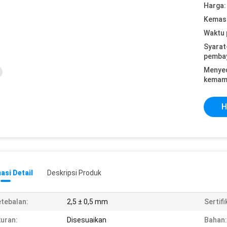
Harga:
Kemasa
Waktu 
Syarat
pemba
Menye
kemam
H
asi Detail
Deskripsi Produk
tebalan:
2,5 ± 0,5 mm
Sertifi
uran:
Disesuaikan
Bahan: