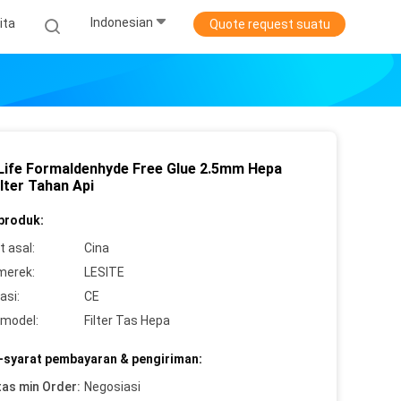
Indonesian
ita
Quote request suatu
Life Formaldenhyde Free Glue 2.5mm Hepa
lter Tahan Api
 produk:
 asal:
Cina
merek:
LESITE
asi:
CE
model:
Filter Tas Hepa
-syarat pembayaran & pengiriman:
tas min Order:
Negosiasi