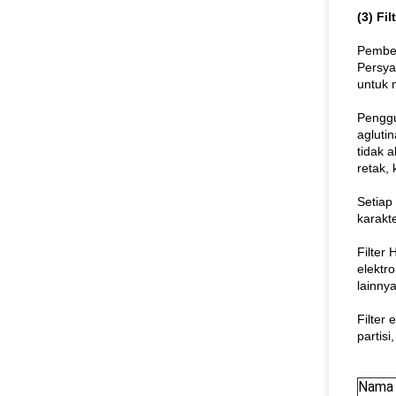
(3) Fi
Pember
Persya
untuk 
Penggu
agluti
tidak 
retak,
Setiap 
karakte
Filter
elektr
lainnya
Filter 
partisi
Nama