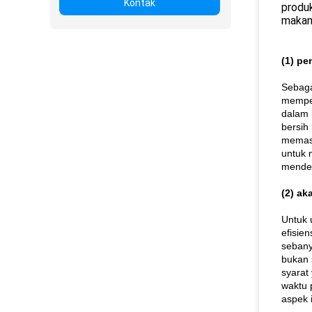
Kontak
produk
makana
(1) pe
Sebaga
memper
dalam 
bersih
memast
untuk 
mendet
(2) aka
Untuk 
efisie
sebany
bukan 
syarat
waktu 
aspek 