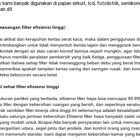
 kami banyak digunakan di papan sirkuit, lcd, fotolistrik, semikon
n dll.
masangan filter efisiensi tinggi:
i akibat dari kerapuhan kertas serat kaca, maka dalam penggunaan
timbangkan untuk tidak menyentuh benda tajam dan menggosok berula
kontak dengan air atau cairan korosif lainnya sejauh mungkin, agar 
 harus memiliki peralatan pembersih yang baik.Ketiga, penggunaan filter
ikan bahwa setiap filter tidak menanggung beban debu yang berat.In
memeriksa apakah tampilan kertas saring dan saringan rusak, dan kon
eksi kebocoran secara ketat.
l sehat filter efisiensi tinggi
ukuran partikel yang berbeda, efisiensi filter hepa bisa mencapai 99
nsi filter dengan kebersihan ruangan yang bersih, dan sepertinya sera
ak sembilan filter kinerja ultra-tinggi.Ini sebenarnya adalah kesalahpa
satu-satunya jaminan kebersihan.Efisiensi filter hepa hanyalah salah 
 yang mudah untuk dicapai.Ada banyak persyaratan lain untuk mencapai
pergantian udara, segel pintu dan jendela, dan kontrol orang yang ma
ini memenuhi standar, kami dapat menjamin kebersihan kamar yang be