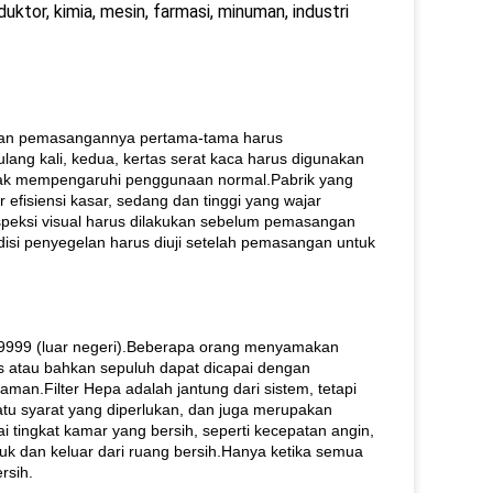
duktor, kimia, mesin, farmasi, minuman, industri
 dan pemasangannya pertama-tama harus
ng kali, kedua, kertas serat kaca harus digunakan
tidak mempengaruhi penggunaan normal.Pabrik yang
 efisiensi kasar, sedang dan tinggi yang wajar
speksi visual harus dilakukan sebelum pemasangan
disi penyegelan harus diuji setelah pemasangan untuk
.999999 (luar negeri).Beberapa orang menyamakan
tus atau bahkan sepuluh dapat dicapai dengan
haman.Filter Hepa adalah jantung dari sistem, tetapi
satu syarat yang diperlukan, dan juga merupakan
 tingkat kamar yang bersih, seperti kecepatan angin,
suk dan keluar dari ruang bersih.Hanya ketika semua
rsih.