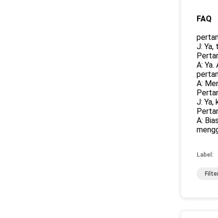
FAQ
pertan
J: Ya,
Pertan
A: Ya.
perta
A: Men
Perta
J: Ya,
Perta
A: Bia
mengg
Label:
Filt