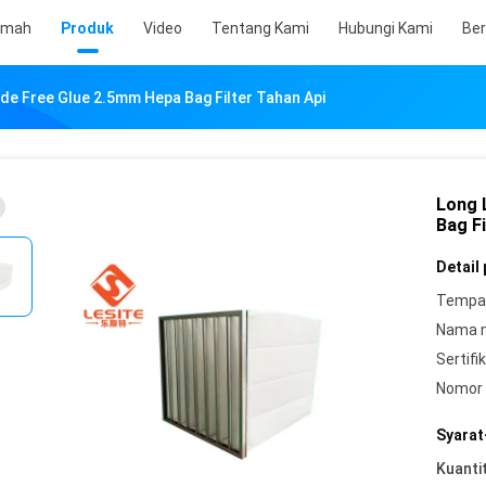
umah
Produk
Video
Tentang Kami
Hubungi Kami
Ber
de Free Glue 2.5mm Hepa Bag Filter Tahan Api
Long 
Bag Fi
Detail
Tempat
Nama 
Sertifik
Nomor 
Syarat
Kuanti