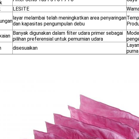
k
k
LESITE
Warn
layar melambai telah meningkatkan area penyaringan
Temp
ungan
dan kapasitas pengumpulan debu
Prod
Banyak digunakan dalam filter udara primer sebagai
Mod
aian
pilihan preferensial untuk pemurnian udara
penge
Laya
n
disesuaikan
purna 