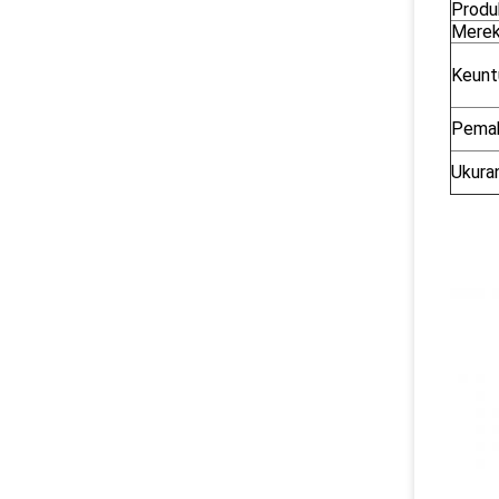
Produ
Mere
Keunt
Pemak
Ukura