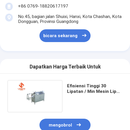
Tentang kami
+86 0769-18820617197
No.45, bagian jalan Shuixi, Hanxi, Kota Chashan, Kota
Tur Pabrik
Dongguan, Provinsi Guangdong
Kontrol Kualitas
bicara sekarang
Hubungi Kami
Berita
Dapatkan Harga Terbaik Untuk
bicara sekarang
Efisiensi Tinggi 30
Lipatan / Min Mesin Lipat
Mesin Pembuat Filter Udara
Kertas Origami
Kepraktisan Kuat
Mesin Manufaktur Filter Udara
Mesin Pembuat Filter Saku
mengobrol