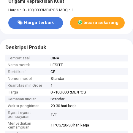
Origami Kepraktisan Kuat
Harga：0~100,000RMB/PCS
MOQ：1
Harga terbaik
bicara sekarang
Deskripsi Produk
Tempat asal
CINA
Nama merek
LESITE
Sertifikasi
CE
Nomor model
Standar
Kuantitas min Order
1
Harga
0~100,000RMB/PCS
Kemasan rincian
Standar
Waktu pengiriman
20-30 hari kerja
Syarat-syarat
T/T
pembayaran
Menyediakan
1 PCS/20-30 hari kerja
kemampuan