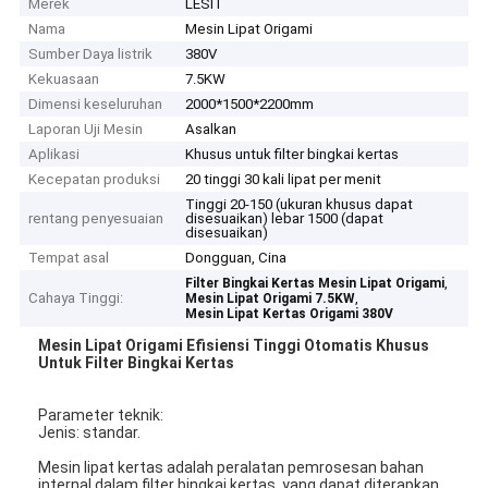
Merek
LESIT
Nama
Mesin Lipat Origami
Sumber Daya listrik
380V
Kekuasaan
7.5KW
Dimensi keseluruhan
2000*1500*2200mm
Laporan Uji Mesin
Asalkan
Aplikasi
Khusus untuk filter bingkai kertas
Kecepatan produksi
20 tinggi 30 kali lipat per menit
Tinggi 20-150 (ukuran khusus dapat
rentang penyesuaian
disesuaikan) lebar 1500 (dapat
disesuaikan)
Tempat asal
Dongguan, Cina
,
Filter Bingkai Kertas Mesin Lipat Origami
Cahaya Tinggi:
,
Mesin Lipat Origami 7.5KW
Mesin Lipat Kertas Origami 380V
Mesin Lipat Origami Efisiensi Tinggi Otomatis Khusus
Untuk Filter Bingkai Kertas​
Parameter teknik:
Jenis: standar.
Mesin lipat kertas adalah peralatan pemrosesan bahan
internal dalam filter bingkai kertas, yang dapat diterapkan