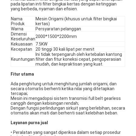
pada lipatan inti filter bingkai kertas dengan ketinggian
yang berbeda, nyaman dan efisien.
Nama
Mesin Origami (khusus untuk filter bingkai
Produk
kertas)
Warna
Persyaratan pelanggan
Dimensi
2000*1500*2200mm
Keseluruhan
Kekuasaan
7.5KW
Kecepatan
20 tinggi 30 kali lipat per menit
Ini tidak terpengaruh oleh ketebalan kantong
Keuntungan
filter dan fitur koneksi cepat, pengoperasian
mudah, dan kepraktisan yang kuat.
Fitur utama
Ada penghitung untuk menghitung jumlah origami, dan
secara otomatis berhenti ketika nilai yang ditetapkan
tercapai;
Mesin ini mengadopsi sistem transmisi full belt gearless
canggih dengan kebisingan rendah;
Dengan fungsi perlindungan sirkuit yang berlebihan, secara
otomatis akan mati dan berhenti saat kelebihan beban.
Layanan purna jual
• Peralatan yang sangat diperiksa dalam setiap prosedur