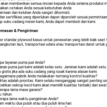
 akan memberikan semua rincian kepada Anda selama produksi m
aikan cetakan Anda sesuai kebutuhan Anda.
intaan dan keluhan Anda sangat dihormati.
an sertifikasi yang diperlukan dapat diperoleh sesuai permintaa
p suku cadang mesin kami, Anda dapat membeli dari kami.
emasan & Pengiriman
r standar plywood kasus untuk perawatan yang lebih baik saat t
ngkutan laut, transportasi udara atau transportasi darat untuk pi
Apa layanan purna jual Anda?
anan purna jual kami adalah kelas satu. Jaminan kami adalah sa
 gratis jika ada suku cadang yang rusak karena alasan kami.
Bagaimana pabrik Anda melakukan tentang kontrol kualitas?
litas adalah prioritas. Kami selalu menganggap sangat penting un
(bahkan sekrup kecil kami akan memilih kualitas terbaik) dari awal.
Berapa lama masa garansi?
u tahun.
Berapa lama waktu pengiriman Anda?
am waktu dua puluh atau dua puluh lima hari.