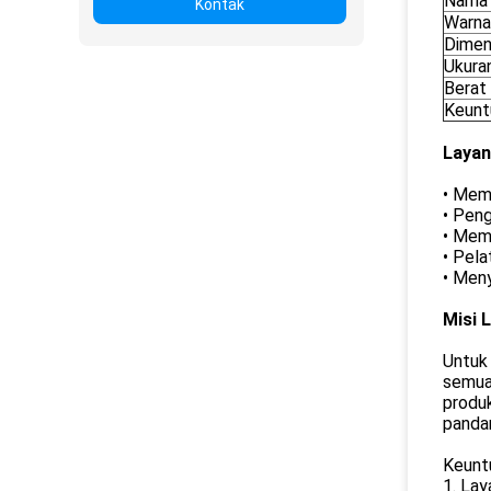
Nama 
Kontak
Warna
Dimen
Ukura
Berat
Keunt
Layan
• Meme
• Peng
• Memb
• Pela
• Meny
Misi 
Untuk
semua 
produk
panda
Keunt
1. La