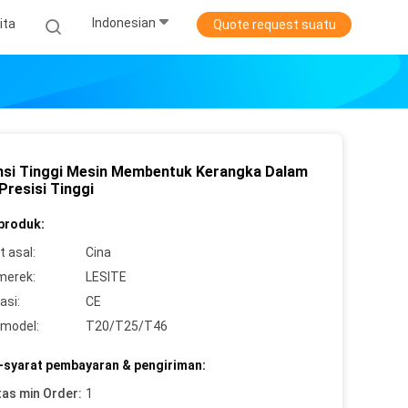
Indonesian
ita
Quote request suatu
ensi Tinggi Mesin Membentuk Kerangka Dalam
 Presisi Tinggi
 produk:
 asal:
Cina
merek:
LESITE
asi:
CE
model:
T20/T25/T46
-syarat pembayaran & pengiriman:
tas min Order:
1