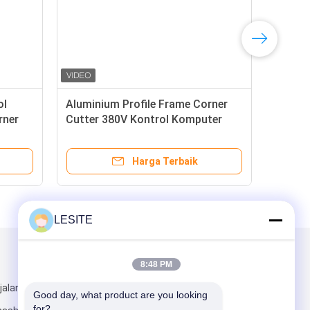
ol
Aluminium Profile Frame Corner
rner
Cutter 380V Kontrol Komputer
Mikro
Harga Terbaik
LESITE
Kirimkan Kami
8:48 PM
jalan Shuixi,
Good day, what product are you looking 
for?