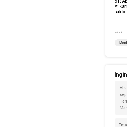
5T: A
A: Ka
saldo 
Label:
Mesi
Ingi
Efi
sepe
Ter
Men