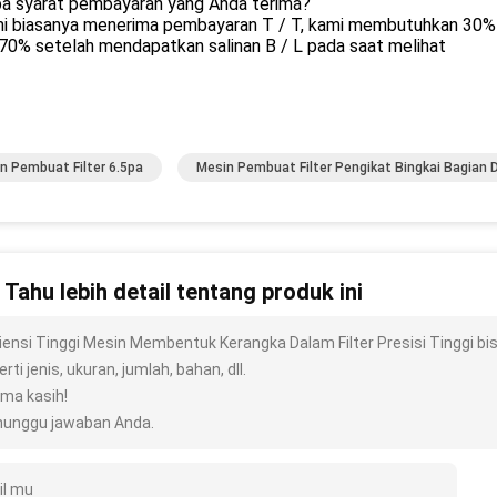
pa syarat pembayaran yang Anda terima?
mi biasanya menerima pembayaran T / T, kami membutuhkan 30% d
70% setelah mendapatkan salinan B / L pada saat melihat
n Pembuat Filter 6.5pa
Mesin Pembuat Filter Pengikat Bingkai Bagian 
n Tahu lebih detail tentang produk ini
siensi Tinggi Mesin Membentuk Kerangka Dalam Filter Presisi Tinggi b
rti jenis, ukuran, jumlah, bahan, dll.
ima kasih!
unggu jawaban Anda.