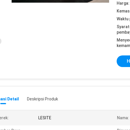
Harga:
Kemasa
Waktu 
Syarat
pemba
Menye
kemam
H
asi Detail
Deskripsi Produk
rek:
LESITE
Nama: