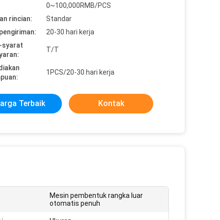
0~100,000RMB/PCS
n rincian:
Standar
pengiriman:
20-30 hari kerja
-syarat
T/T
yaran:
diakan
1PCS/20-30 hari kerja
puan:
arga Terbaik
Kontak
Mesin pembentuk rangka luar
otomatis penuh