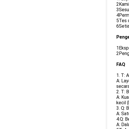
2Kami
3Sesu
4Perm
5Tes d
6Setia
Peng
1Ekspo
2Penga
FAQ
1. T: 
A: Lay
secara
2. T: 
A: Kua
kecil 
3. Q: 
A: Sat
4.Q: 
A: Dal