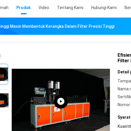
umah
Produk
Video
Tentang Kami
Hubungi Kami
Ber
Tinggi Mesin Membentuk Kerangka Dalam Filter Presisi Tinggi
Efisi
Filter
Detail
Tempat
Nama 
Sertifik
Nomor 
Syarat
Kuanti