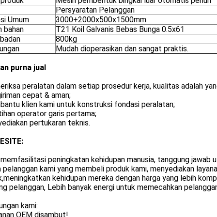
produk
Mesin pembentuk bingkai luar otomatis penuh
Persyaratan Pelanggan
si Umum
3000+2000x500x1500mm
n bahan
T21 Koil Galvanis Bebas Bunga 0.5x61
 badan
800kg
ungan
Mudah dioperasikan dan sangat praktis.
an purna jual
riksa peralatan dalam setiap prosedur kerja, kualitas adalah ya
iriman cepat & aman;
antu klien kami untuk konstruksi fondasi peralatan;
tihan operator garis pertama;
ediakan pertukaran teknis.
LESITE:
 memfasilitasi peningkatan kehidupan manusia, tanggung jawab 
pelanggan kami yang membeli produk kami, menyediakan layanan 
,meningkatkan kehidupan mereka dengan harga yang lebih kompetit
ng pelanggan, Lebih banyak energi untuk memecahkan pelanggan 
ungan kami:
yanan OEM disambut!