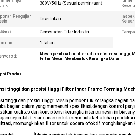
umber Daya
Dimens
380V/50Hz (Sesuai permintaan)
strik:
Keselu
poran Pengujian
Inspek
Disediakan
sin:
Keluar
likasi:
Pembuatan Filter Industri
Tempat
minan:
1 tahun
Mesin pembuatan filter udara efisiensi tinggi
,
M
nyoroti:
Filter Mesin Membentuk Kerangka Dalam
psi Produk
ensi tinggi dan presisi tinggi Filter Inner Frame Forming Mac
nsi tinggi dan presisi tinggi: Mesin pembentuk kerangka bagian d
ka bagian dalam yang memenuhi spesifikasi,dengan kontrol panja
ikan kualitas dan konsistensi kerangka interior.mesin ini biasany
ani sejumlah besar cairan untuk memenuhi kebutuhan produksi i
iltrasi, memungkinkan filter untuk secara efektif menghilangkan