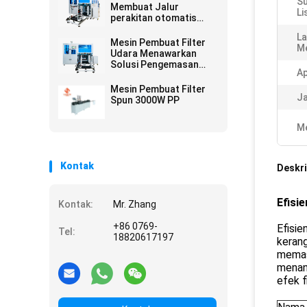
S
Membuat Jalur
Li
perakitan otomatis
dengan sistem kontrol
La
Omron untuk
Mesin Pembuat Filter
Me
kecepatan tinggi dan
Udara Menawarkan
operasi tanpa awak
Solusi Pengemasan
Ap
Otomatis dan Riveting
untuk Produksi dan
Mesin Pembuat Filter
Konsistensi Kantong
Ja
Spun 3000W PP
Filter
Me
Kontak
Deskri
Efisi
Kontak:
Mr. Zhang
+86 0769-
Efisie
Tel:
18820617197
kerang
memast
menang
efek f