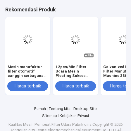
Rekomendasi Produk
Mesin manufaktur
12pcs/Min Filter
Galvanized Iro
filter otomotif
Udara Mesin
Filter Manufa
canggih serbaguna
Pleating Sukses
Machine 380V
yang dapat
Filter Udara Frame
Tegangan Ting
disesuaikan
Produksi
Produktivitas
Harga terbaik
Harga terbaik
Harga terb
Rumah
Tentang kita
Desktop Site
Sitemap
Kebijakan Privasi
Kualitas
Mesin Pembuat Filter Udara
Pabrik cina.Copyright © 2026
Dongguan city Lesite electromechanical equipment Co., LTD. All