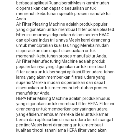
berbagai aplikasi.Ruang bersihMesin kami mudah
Mesin Memukau Otomatis
dioperasikan dan dapat disesuaikan untuk
memenuhi kebutuhan spesifik proses manufaktur
Mesin Memukau Semi Otomatis
Anda.
Air Filter Pleating Machine adalah produk populer
yang digunakan untuk membuat filter udara pleated.
Frame Welder
Filter ini umumnya digunakan dalam sistem HVAC
dan aplikasi industri lainnya.Mesin kami dirancang
Filter Hepa AC
untuk menciptakan kualitas tinggiMereka mudah
dioperasikan dan dapat disesuaikan untuk
Filter Pembersih Udara
memenuhi kebutuhan proses manufaktur Anda.
Air Filter Manufacturing Machine adalah produk
populer lainnya yang digunakan untuk membuat
Filter Tas Aluminium
filter udara untuk berbagai aplikasi.filter udara tahan
lama yang akan memberikan filtrasi udara yang
Filter Kantong Debu
superiorMereka mudah dioperasikan dan dapat
disesuaikan untuk memenuhi kebutuhan proses
manufaktur Anda.
Mesin Lipat Origami
HEPA Filter Making Machine adalah produk khusus
yang digunakan untuk membuat filter HEPA. Filter ini
Mesin Jahitan Ultrasonik
dirancang untuk memberikan penyaringan udara
yang efisien,membuat mereka ideal untuk kamar
bersih dan aplikasi lain di mana udara bersih sangat
Filter udara Mesin pembuatan kerangka
pentingMesin kami dirancang untuk membuat
kualitas tinggi, tahan lama HEPA filter yang akan