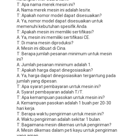
T: Apa nama merek mesin ini?
A: Nama merek mesin ini adalah lesite.
T: Apakah nomor model dapat disesuaikan?
A: Ya, nomor model dapat disesuaikan untuk
memenuhi kebutuhan spesifik Anda.
T: Apakah mesin ini memiliki sertifikasi?
A: Ya, mesin ini memiliki sertifikasi CE.
T: Di mana mesin diproduksi?
A: Mesin ini dibuat di Cina.
T: Berapa jumlah pesanan minimum untuk mesin
ini?
A: Jumlah pesanan minimum adalah 1.
T: Apakah harga dapat dinegosiasikan?
A: Ya, harga dapat dinegosiasikan tergantung pada
jumlah yang dipesan.
T: Apa syarat pembayaran untuk mesin ini?
A: Syarat pembayaran adalah T/T.
T: Apa kemampuan pasokan untuk mesin ini?
A: Kemampuan pasokan adalah 1 buah per 20-30
hari kerja.
T: Berapa waktu pengiriman untuk mesin ini?
A: Waktu pengiriman adalah sekitar 1 bulan.
T: Bagaimana mesin dikemas untuk pengiriman?
A: Mesin dikemas dalam peti kayu untuk pengiriman
yang aman.