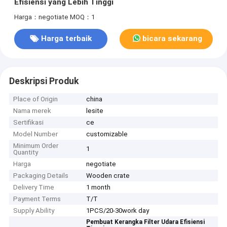
Efisiensi yang Lebih Tinggi
Harga：negotiate
MOQ：1
Harga terbaik
bicara sekarang
Deskripsi Produk
Place of Origin
china
Nama merek
lesite
Sertifikasi
ce
Model Number
customizable
Minimum Order
1
Quantity
Harga
negotiate
Packaging Details
Wooden crate
Delivery Time
1 month
Payment Terms
T/T
Supply Ability
1PCS/20-30work day
Pembuat Kerangka Filter Udara Efisiensi