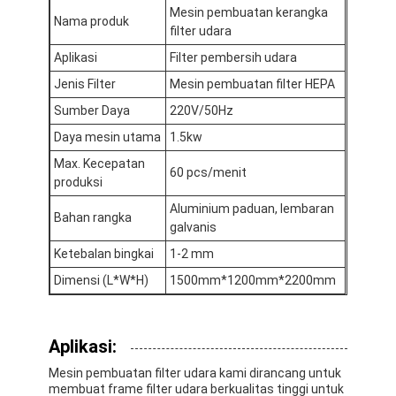
Mesin pembuatan kerangka
Tentang kami
Nama produk
filter udara
Tur Pabrik
Aplikasi
Filter pembersih udara
Jenis Filter
Mesin pembuatan filter HEPA
Kontrol Kualitas
Sumber Daya
220V/50Hz
Hubungi Kami
Daya mesin utama
1.5kw
Max. Kecepatan
Berita
60 pcs/menit
produksi
Aluminium paduan, lembaran
bicara sekarang
Bahan rangka
galvanis
Ketebalan bingkai
1-2 mm
Dimensi (L*W*H)
1500mm*1200mm*2200mm
Mesin Pembuat Filter Udara
Mesin Manufaktur Filter Udara
Aplikasi:
Mesin Pembuat Filter Saku
Mesin pembuatan filter udara kami dirancang untuk
membuat frame filter udara berkualitas tinggi untuk