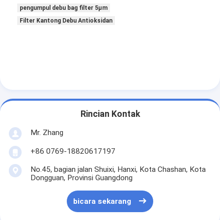
Mesin Memukau Otomatis
pengumpul debu bag filter 5µm
Filter Kantong Debu Antioksidan
Mesin Memukau Semi Otomatis
Frame Welder
Filter Hepa AC
Filter Pembersih Udara
Rincian Kontak
Filter Tas Aluminium
Mr. Zhang
Filter Kantong Debu
+86 0769-18820617197
Mesin Lipat Origami
No.45, bagian jalan Shuixi, Hanxi, Kota Chashan, Kota
Dongguan, Provinsi Guangdong
Mesin Jahitan Ultrasonik
Filter udara Mesin pembuatan kerangka
bicara sekarang