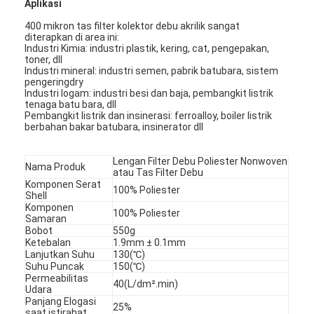
Aplikasi
400 mikron tas filter kolektor debu akrilik sangat
diterapkan di area ini:
Industri Kimia: industri plastik, kering, cat, pengepakan,
toner, dll
Industri mineral: industri semen, pabrik batubara, sistem
pengeringdry
Industri logam: industri besi dan baja, pembangkit listrik
tenaga batu bara, dll
Pembangkit listrik dan insinerasi: ferroalloy, boiler listrik
berbahan bakar batubara, insinerator dll
Lengan Filter Debu Poliester Nonwoven
Nama Produk
atau Tas Filter Debu
Komponen Serat
100% Poliester
Shell
Komponen
100% Poliester
Samaran
Bobot
550g
Ketebalan
1.9mm ± 0.1mm
Lanjutkan Suhu
130(℃)
Suhu Puncak
150(℃)
Permeabilitas
40(L/dm².min)
Udara
Panjang Elogasi
25%
saat istirahat