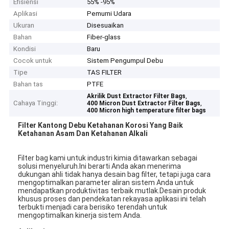
Efisiensi
55% -95%
Aplikasi
Pemurni Udara
Ukuran
Disesuaikan
Bahan
Fiber-glass
Kondisi
Baru
Cocok untuk
Sistem Pengumpul Debu
Tipe
TAS FILTER
Bahan tas
PTFE
,
Akrilik Dust Extractor Filter Bags
Cahaya Tinggi:
,
400 Micron Dust Extractor Filter Bags
400 Micron high temperature filter bags
Filter Kantong Debu Ketahanan Korosi Yang Baik
Ketahanan Asam Dan Ketahanan Alkali
Filter bag kami untuk industri kimia ditawarkan sebagai
solusi menyeluruh.Ini berarti Anda akan menerima
dukungan ahli tidak hanya desain bag filter, tetapi juga cara
mengoptimalkan parameter aliran sistem Anda untuk
mendapatkan produktivitas terbaik mutlak.Desain produk
khusus proses dan pendekatan rekayasa aplikasi ini telah
terbukti menjadi cara berisiko terendah untuk
mengoptimalkan kinerja sistem Anda.