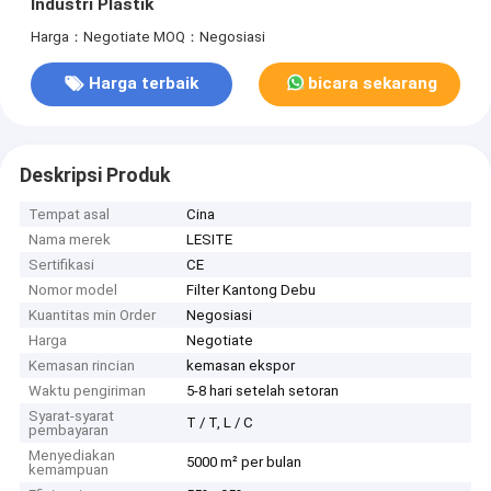
Industri Plastik
Harga：Negotiate
MOQ：Negosiasi
Harga terbaik
bicara sekarang
Deskripsi Produk
Tempat asal
Cina
Nama merek
LESITE
Sertifikasi
CE
Nomor model
Filter Kantong Debu
Kuantitas min Order
Negosiasi
Harga
Negotiate
Kemasan rincian
kemasan ekspor
Waktu pengiriman
5-8 hari setelah setoran
Syarat-syarat
T / T, L / C
pembayaran
Menyediakan
5000 m² per bulan
kemampuan