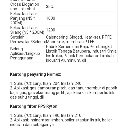
Cross Elogation
35%
saat istirahat
Kekuatan Tarik
Panjang (N5 *
1000
20CM)
Kekuatan Tarik
1200
Silang (N5 * 20CM)
Setelah
Calendering, Singed, Heat-set, PTFE
Perawatan/Selesai
Macreate, membran PTFE
Pabrik Semen dan Baja, Pembangkit
Bidang
Listrik Tenaga Batubara, Industri Kimia,
Aplikasi/Lingkup
Instruksi, Pabrik Pembakaran Limbah,
Penggunaan
Industri Aluminium, dll
Kantong penyaring Nomex:
1. Suhu (°C): Lanjutkan: 204, Instan: 240
2. Aplikasi: gas campuran pitch, gas tanur sembur di pabrik
baja, gas, gas ekor arang putih, aplikasi kiln, kompor listrik
Rumah
gas suhu tinggi, dll.
Kantong filter PPS Ryton:
Produk
1. Suhu (°C): Lanjutkan: 190, Instan: 210
2. Aplikasi: insinerator limbah, boiler stasiun listrik, boiler
Video
industri dan sebagainya.