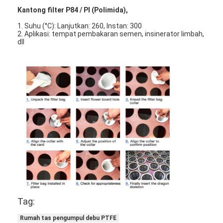
Tentang kami
Kantong filter P84 / PI (Polimida),
1. Suhu (°C): Lanjutkan: 260, Instan: 300
Tur Pabrik
2. Aplikasi: tempat pembakaran semen, insinerator limbah,
dll
Kontrol Kualitas
Hubungi Kami
Berita
bicara sekarang
Mesin Pembuat Filter Udara
Mesin Manufaktur Filter Udara
Tag:
Mesin Pembuat Filter Saku
Rumah tas pengumpul debu PTFE