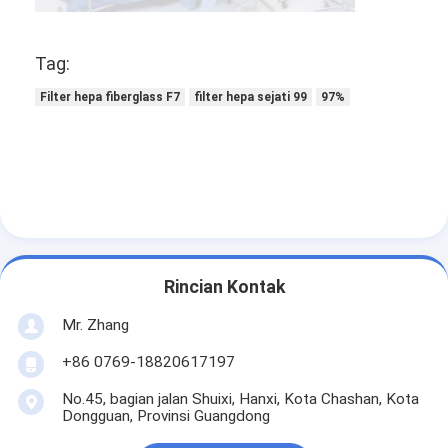
Tentang kami
Tag:
Tur Pabrik
Filter hepa fiberglass F7
filter hepa sejati 99
97%
Kontrol Kualitas
Hubungi Kami
Berita
bicara sekarang
Rincian Kontak
Mr. Zhang
Mesin Pembuat Filter Udara
+86 0769-18820617197
Mesin Manufaktur Filter Udara
No.45, bagian jalan Shuixi, Hanxi, Kota Chashan, Kota
Dongguan, Provinsi Guangdong
Mesin Pembuat Filter Saku