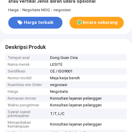
atau vertikal Jenis aliran udara opsional
Harga：Negotiate
MOQ：negosiasi
Harga terbaik
bicara sekarang
Deskripsi Produk
Tempat asal
Dong Guan Cina
Nama merek
LESITE
Sertifikasi
CE / ISO9001
Nomor model
Meja kerja bersih
Kuantitas min Order
negosiasi
Harga
Negotiate
Kemasan rincian
Konsultasi layanan pelanggan
Waktu pengiriman
Konsultasi layanan pelanggan
Syarat-syarat
T/T, L/C
pembayaran
Menyediakan
Konsultasi layanan pelanggan
kemampuan