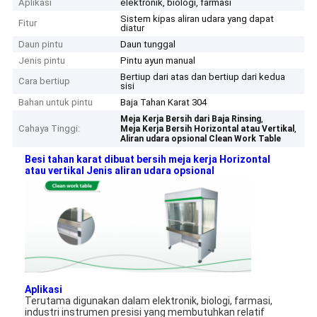
Aplikasi
elektronik, biologi, farmasi
Sistem kipas aliran udara yang dapat
Fitur
diatur
Daun pintu
Daun tunggal
Jenis pintu
Pintu ayun manual
Bertiup dari atas dan bertiup dari kedua
Cara bertiup
sisi
Bahan untuk pintu
Baja Tahan Karat 304
,
Meja Kerja Bersih dari Baja Rinsing
Cahaya Tinggi:
,
Meja Kerja Bersih Horizontal atau Vertikal
Aliran udara opsional Clean Work Table
Besi tahan karat dibuat bersih meja kerja Horizontal
atau vertikal Jenis aliran udara opsional
Aplikasi
Terutama digunakan dalam elektronik, biologi, farmasi,
industri instrumen presisi yang membutuhkan relatif