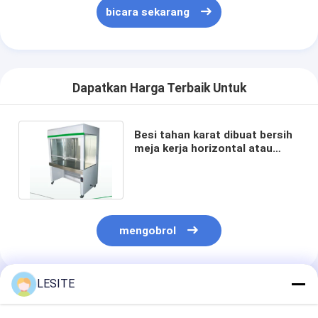
Mesin Memukau Otomatis
bicara sekarang
Mesin Memukau Semi Otomatis
Frame Welder
Dapatkan Harga Terbaik Untuk
Filter Hepa AC
Filter Pembersih Udara
Besi tahan karat dibuat bersih
meja kerja horizontal atau
vertikal Jenis aliran udara
Filter Tas Aluminium
opsional
Filter Kantong Debu
Mesin Lipat Origami
mengobrol
Mesin Jahitan Ultrasonik
LESITE
Filter udara Mesin pembuatan kerangka
Rekomendasi Produk